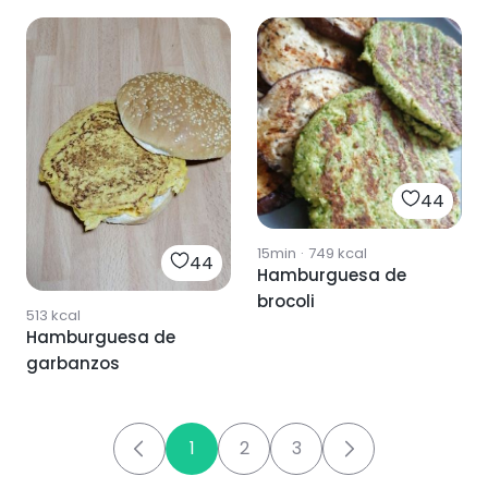
44
15min
·
749
kcal
44
Hamburguesa de
brocoli
513
kcal
Hamburguesa de
garbanzos
1
2
3