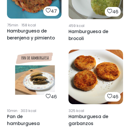
47
46
75min
·
158
kcal
459
kcal
Hamburguesa de
Hamburguesa de
berenjena y pimiento
brocoli
46
46
10min
·
303
kcal
325
kcal
Pan de
Hamburguesa de
hamburguesa
garbanzos