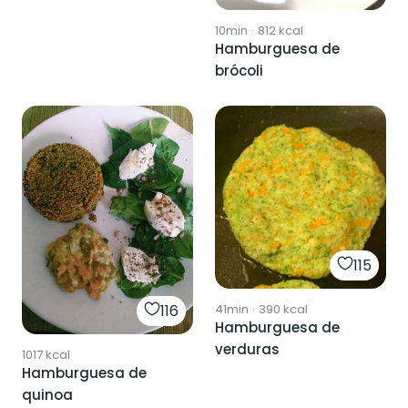
10min
·
812
kcal
Hamburguesa de
brócoli
115
116
41min
·
390
kcal
Hamburguesa de
verduras
1017
kcal
Hamburguesa de
quinoa