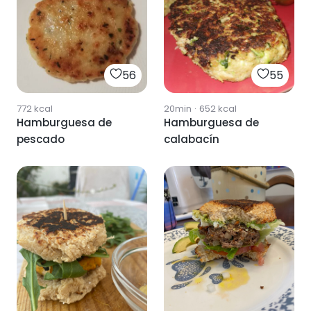
56
55
772
kcal
20min
·
652
kcal
Hamburguesa de
Hamburguesa de
pescado
calabacín