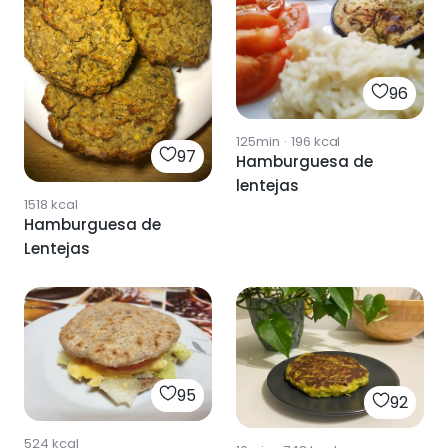
96
125min
·
196
kcal
97
Hamburguesa de
lentejas
1518
kcal
Hamburguesa de
Lentejas
95
92
524
kcal