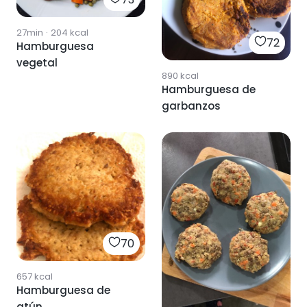
27min
·
204
kcal
72
Hamburguesa
vegetal
890
kcal
Hamburguesa de
garbanzos
70
657
kcal
Hamburguesa de
atún