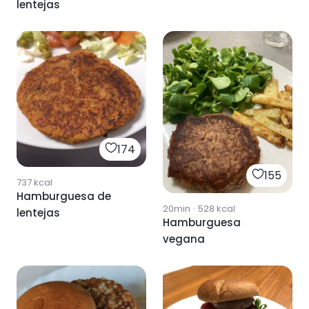
lentejas
174
155
737
kcal
Hamburguesa de
20min
·
528
kcal
lentejas
Hamburguesa
vegana