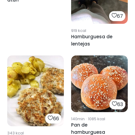
67
919
kcal
Hamburguesa de
lentejas
63
66
140min
·
1085
kcal
Pan de
hamburguesa
343
kcal