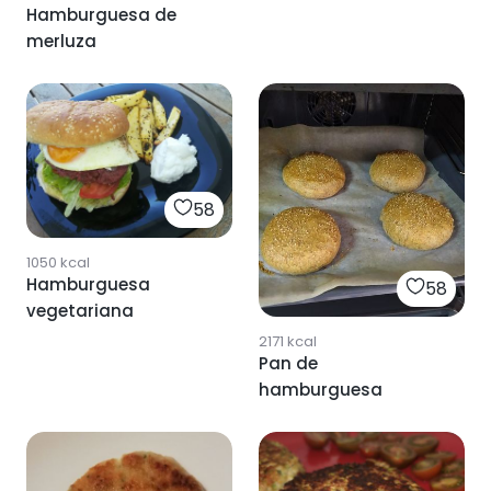
Hamburguesa de
merluza
58
1050
kcal
Hamburguesa
58
vegetariana
2171
kcal
Pan de
hamburguesa