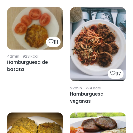
111
42min
·
923
kcal
Hamburguesa de
batata
97
22min
·
794
kcal
Hamburguesa
veganas