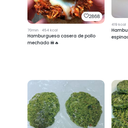
2868
419
kcal
Hambur
70min
·
454
kcal
Hamburguesa casera de pollo
espinac
mechado 🍔🔥