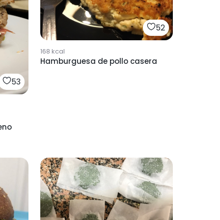
52
168
kcal
Hamburguesa de pollo casera
53
eno