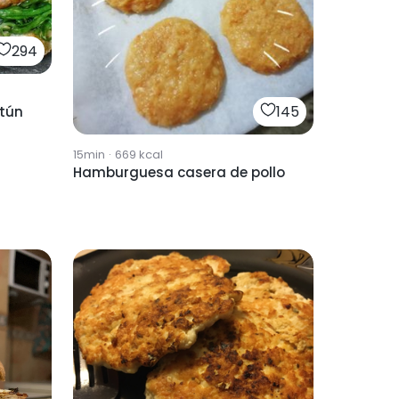
294
145
tún
15min
·
669
kcal
Hamburguesa casera de pollo