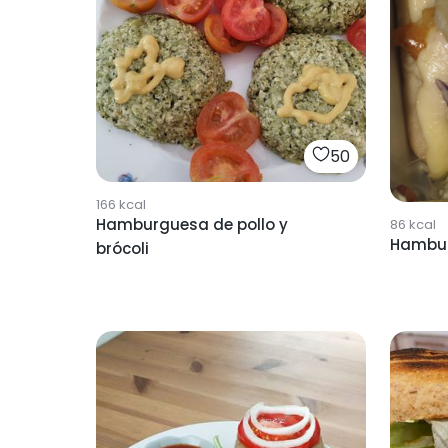
50
166
kcal
Hamburguesa de pollo y
86
kcal
Hambur
brócoli