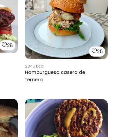
28
25
2345
kcal
Hamburguesa casera de
ternera