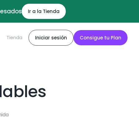
ocesados
Ir a la Tienda
S
Tienda
Iniciar sesión
Consigue tu Plan
dables
mida