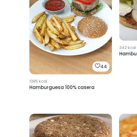
342
kcal
Hambu
44
1385
kcal
Hamburguesa 100% casera