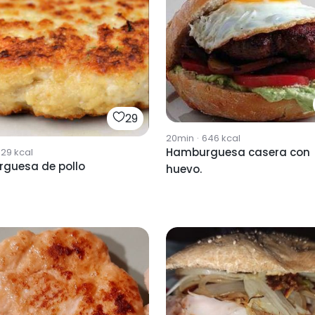
29
20min
·
646
kcal
Hamburguesa casera con
829
kcal
guesa de pollo
huevo.