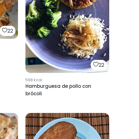
22
22
598
kcal
Hamburguesa de pollo con
brócoli