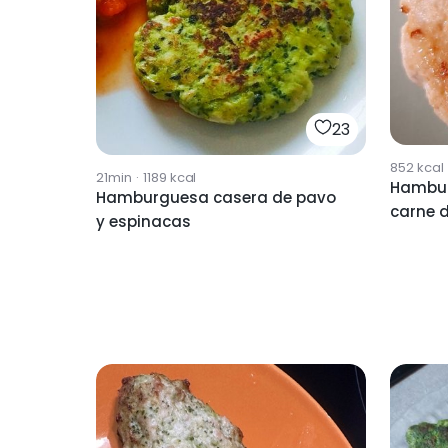
23
852
kcal
21min
·
1189
kcal
Hambur
Hamburguesa casera de pavo
carne d
y espinacas