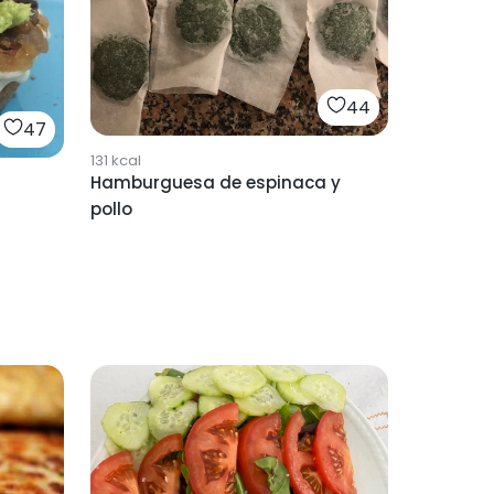
44
47
131
kcal
Hamburguesa de espinaca y
pollo