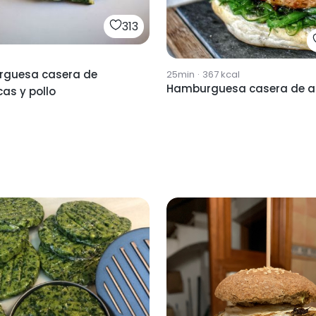
313
guesa casera de
25min
·
367
kcal
Hamburguesa casera de a
as y pollo