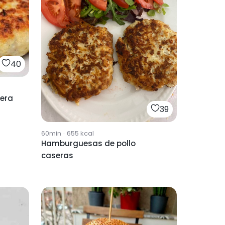
40
era
39
60min
·
655
kcal
Hamburguesas de pollo
caseras