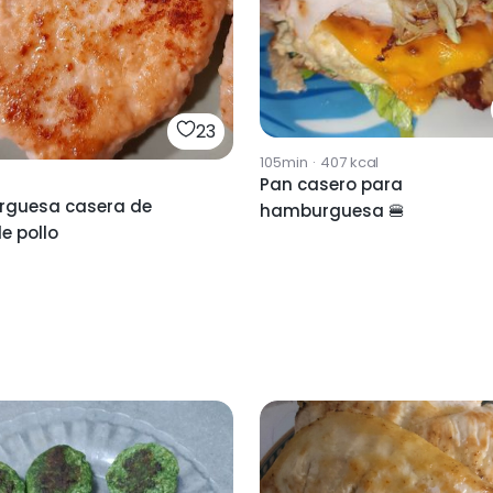
23
105min
·
407
kcal
Pan casero para
guesa casera de
hamburguesa 🍔
e pollo