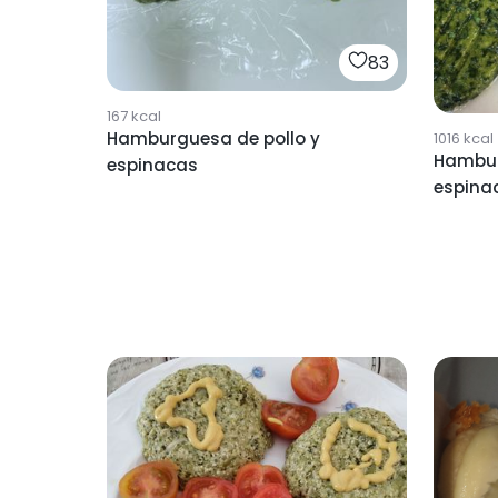
83
167
kcal
Hamburguesa de pollo y
1016
kcal
Hambur
espinacas
espina