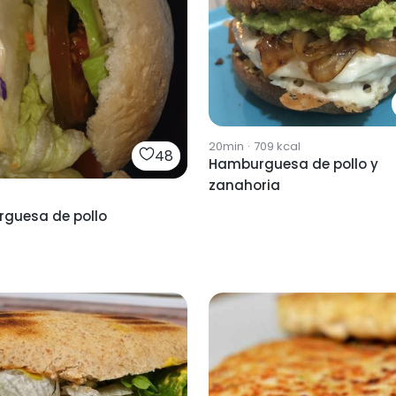
20min
·
709
kcal
48
Hamburguesa de pollo y
zanahoria
guesa de pollo