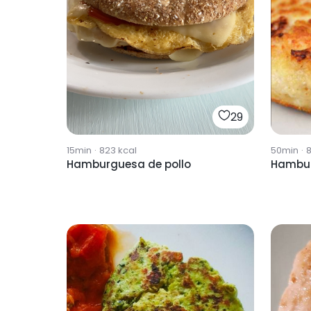
29
15min
·
823
kcal
50min
·
Hamburguesa de pollo
Hambur