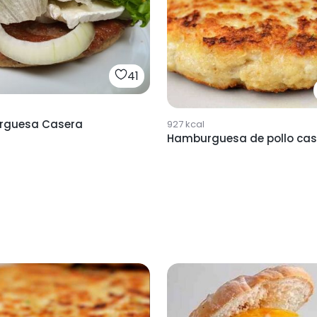
41
rguesa Casera
927
kcal
Hamburguesa de pollo cas