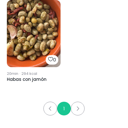
0
20min
·
294
kcal
Habas con jamón
1