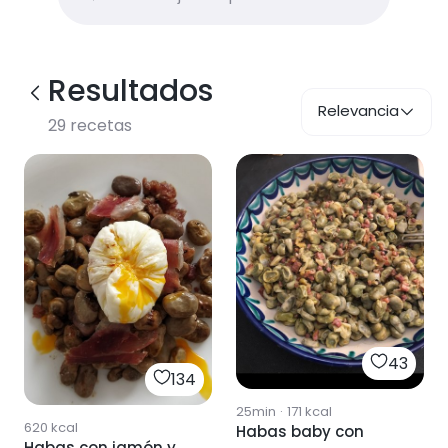
Resultados
Relevancia
29
recetas
43
134
25min
·
171
kcal
620
kcal
Habas baby con
Habas con jamón y