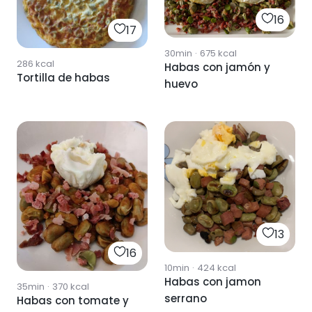
16
17
30min
·
675
kcal
286
kcal
Habas con jamón y
Tortilla de habas
huevo
13
16
10min
·
424
kcal
Habas con jamon
35min
·
370
kcal
serrano
Habas con tomate y