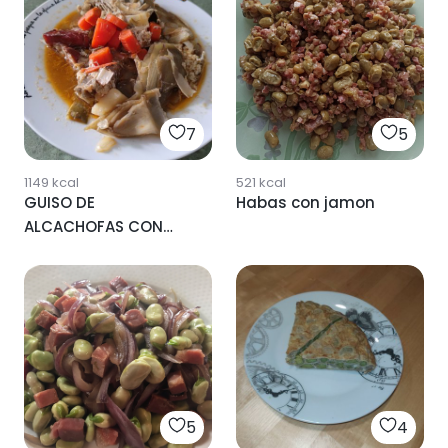
7
5
1149
kcal
521
kcal
GUISO DE
Habas con jamon
ALCACHOFAS CON
HABAS Y JAMON
5
4