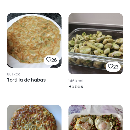
26
23
661
kcal
Tortilla de habas
146
kcal
Habas