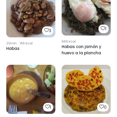
1
3
669
kcal
20min
·
166
kcal
Habas con jamón y
Habas
huevo a la plancha
1
0