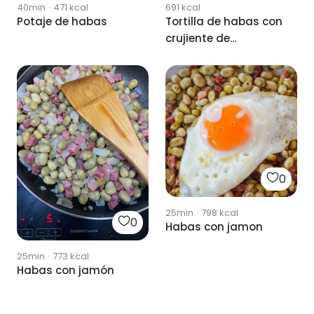
40min
·
471
kcal
691
kcal
Potaje de habas
Tortilla de habas con
crujiente de
parmesano y jamón
0
25min
·
798
kcal
0
Habas con jamon
25min
·
773
kcal
Habas con jamón