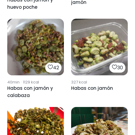
jamón
huevo poche
42
30
40min
·
1129
kcal
327
kcal
Habas con jamón y
Habas con jamón
calabaza