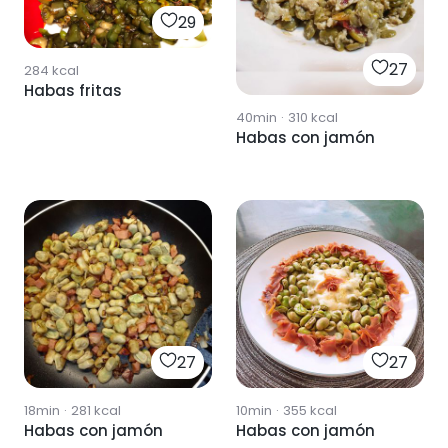
29
27
284
kcal
Habas fritas
40min
·
310
kcal
Habas con jamón
27
27
18min
·
281
kcal
10min
·
355
kcal
Habas con jamón
Habas con jamón