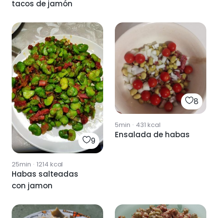
tacos de jamón
8
5min
·
431
kcal
Ensalada de habas
9
25min
·
1214
kcal
Habas salteadas
con jamon