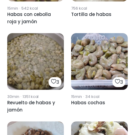
15min
·
542
kcal
756
kcal
Habas con cebolla
Tortilla de habas
roja y jamón
3
3
30min
·
1351
kcal
15min
·
34
kcal
Revuelto de habas y
Habas cochas
jamón