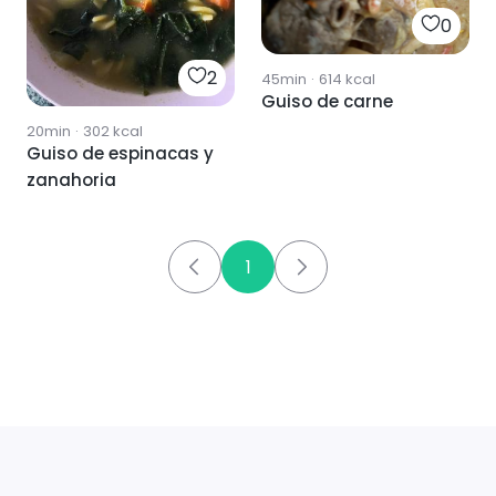
0
2
45min
·
614
kcal
Guiso de carne
20min
·
302
kcal
Guiso de espinacas y
zanahoria
1