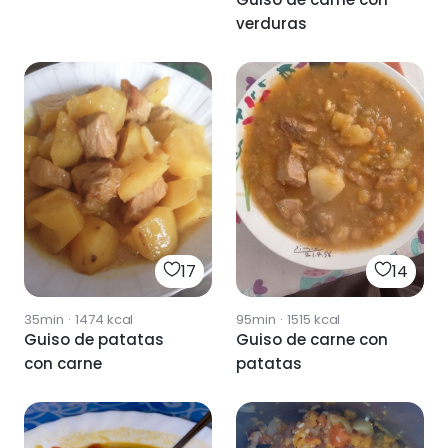
verduras
17
14
35min
·
1474
kcal
95min
·
1515
kcal
Guiso de patatas
Guiso de carne con
con carne
patatas