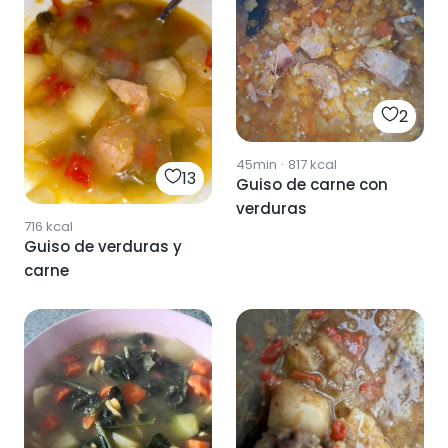
2
45min
·
817
kcal
13
Guiso de carne con
verduras
716
kcal
Guiso de verduras y
carne