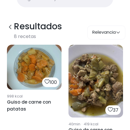
Resultados
Relevancia
8
recetas
100
998
kcal
Guiso de carne con
patatas
37
40min
·
419
kcal
Guiso de carne con