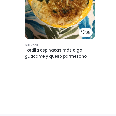
28
681
kcal
Tortilla espinacas más alga
guacame y queso parmesano