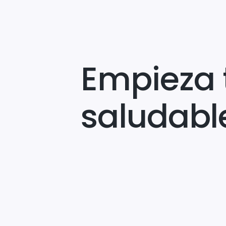
Empieza 
saludabl