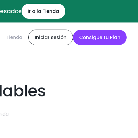
ocesados
Ir a la Tienda
S
Tienda
Iniciar sesión
Consigue tu Plan
dables
mida