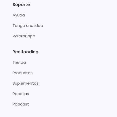
Soporte
Ayuda
Tengo una idea
Valorar app
Realfooding
Tienda
Productos
Suplementos
Recetas
Podcast