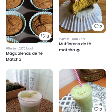
12
13
24min
·
688
kcal
Muffinrons de té
65min
·
2170
kcal
matcha 🧁
Magdalenas de Té
Matcha
12