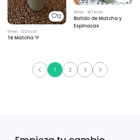
5min
·
187
kcal
12
Batido de Matcha y
Espinacas
5min
·
122
kcal
Té Matcha 💚
1
2
3