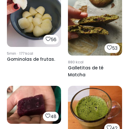
56
53
5min
·
177
kcal
Gominolas de frutas.
880
kcal
Galletitas de té
Matcha
48
42