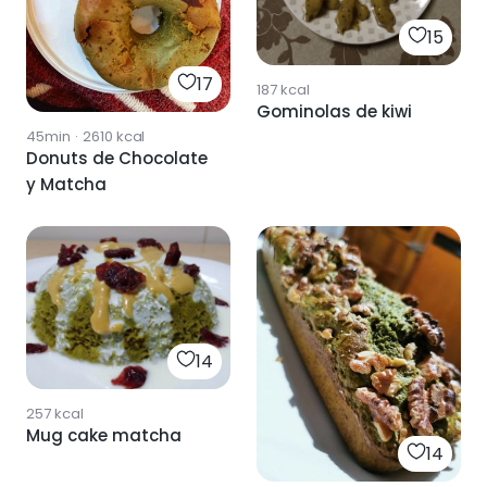
15
17
187
kcal
Gominolas de kiwi
45min
·
2610
kcal
Donuts de Chocolate
y Matcha
14
257
kcal
Mug cake matcha
14