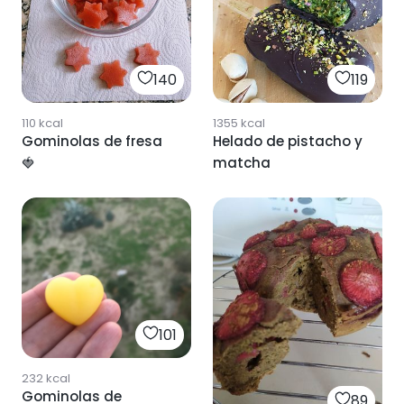
119
140
1355
kcal
110
kcal
Helado de pistacho y
Gominolas de fresa
matcha
🍓
101
232
kcal
Gominolas de
89