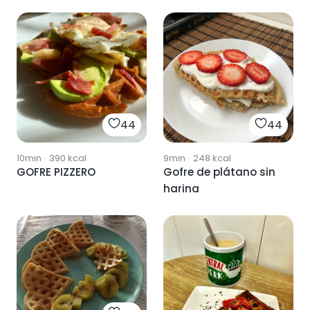
44
44
10min
·
390
kcal
9min
·
248
kcal
GOFRE PIZZERO
Gofre de plátano sin
harina