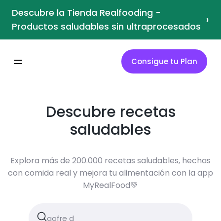
Descubre la Tienda Realfooding -
›
Productos saludables sin ultraprocesados
Consigue tu Plan
Descubre recetas
saludables
Explora más de 200.000 recetas saludables, hechas
con comida real y mejora tu alimentación con la app
MyRealFood💚