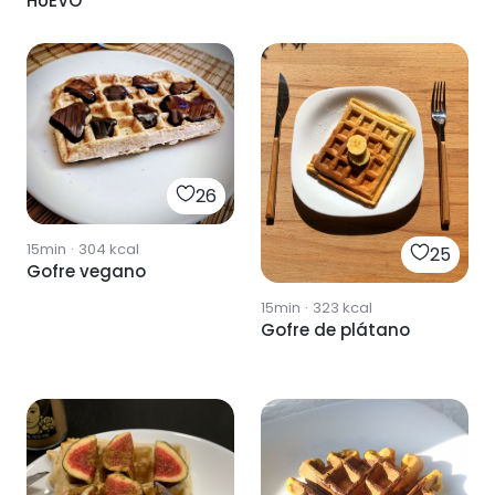
HUEVO
26
15min
·
304
kcal
25
Gofre vegano
15min
·
323
kcal
Gofre de plátano