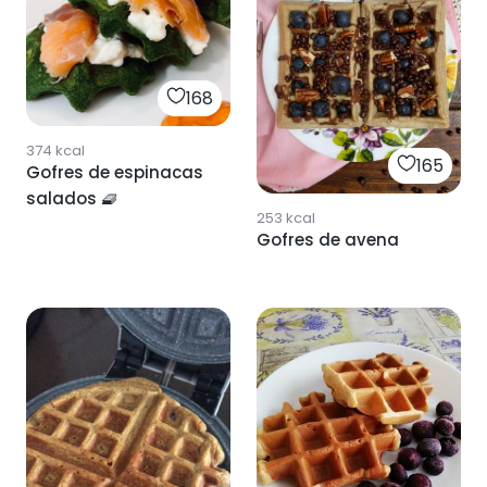
168
374
kcal
165
Gofres de espinacas
salados 🧇
253
kcal
Gofres de avena