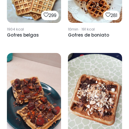
299
281
1904
kcal
10min
·
191
kcal
Gofres belgas
Gofres de boniato