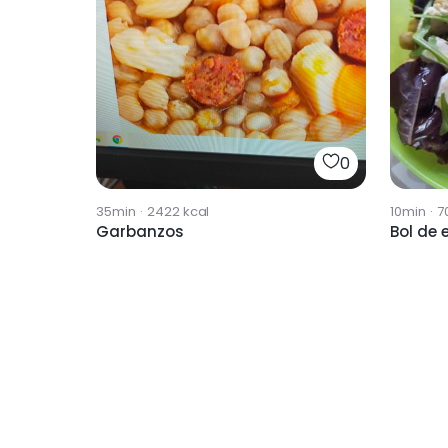
0
35min
·
2422
kcal
10min
·
7
Garbanzos
Bol de