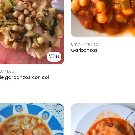
8min
·
148
kcal
Garbanzos
16
1377
kcal
de garbanzos con col