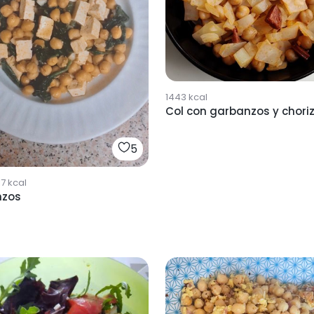
1443
kcal
Col con garbanzos y chori
5
17
kcal
nzos