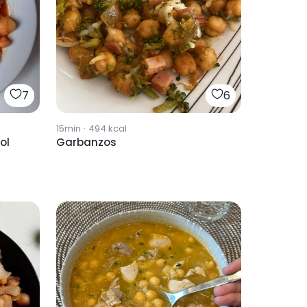
7
6
15min
·
494
kcal
ol
Garbanzos