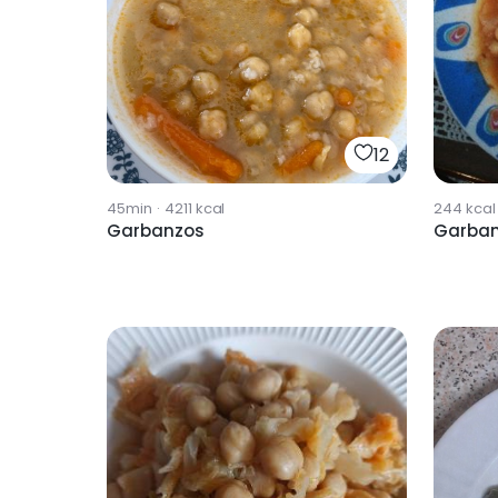
12
45min
·
4211
kcal
244
kcal
Garbanzos
Garban