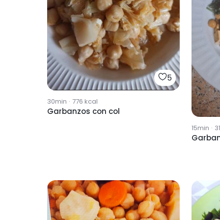
5
30min
·
776
kcal
Garbanzos con col
15min
·
3
Garba