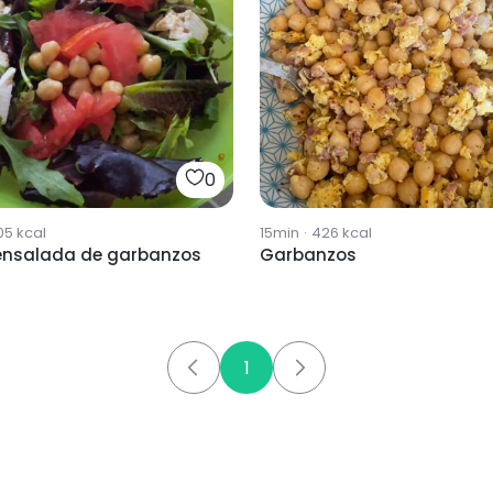
0
05
kcal
15min
·
426
kcal
 ensalada de garbanzos
Garbanzos
1