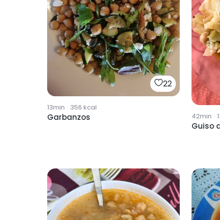
22
13min
·
356
kcal
42min
·
Garbanzos
Guiso 