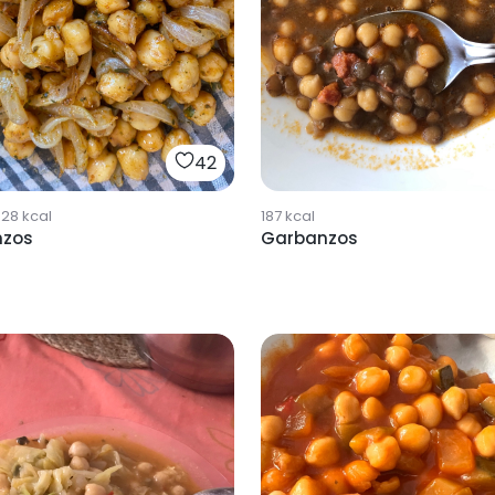
42
528
kcal
187
kcal
nzos
Garbanzos