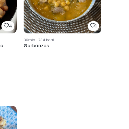
4
1
30min
·
734
kcal
zo
Garbanzos