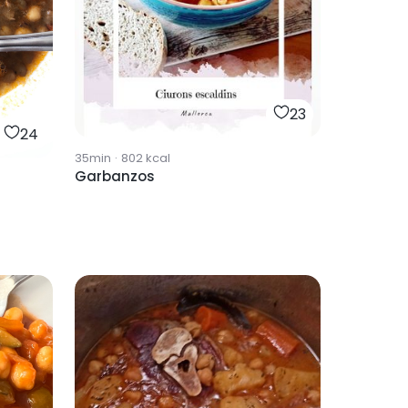
23
24
35min
·
802
kcal
Garbanzos