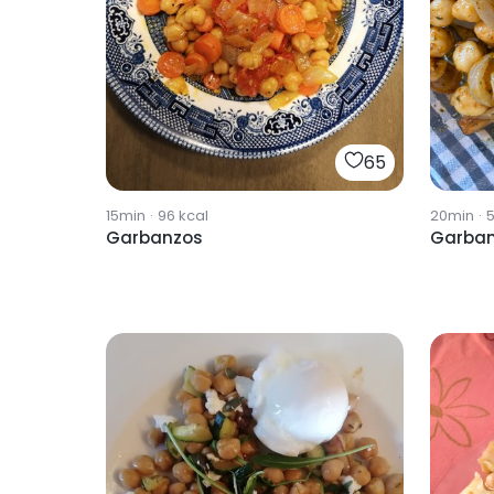
65
15min
·
96
kcal
20min
·
Garbanzos
Garba