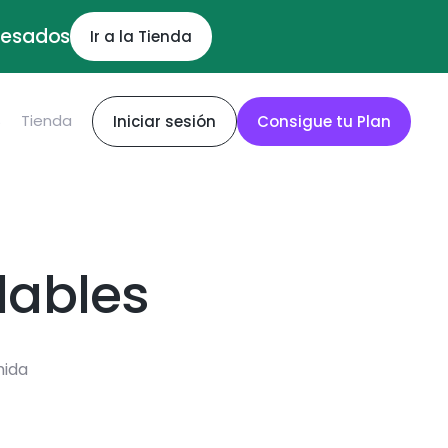
ocesados
Ir a la Tienda
S
Tienda
Iniciar sesión
Consigue tu Plan
dables
mida