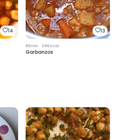
14
13
85min
·
348
kcal
Garbanzos