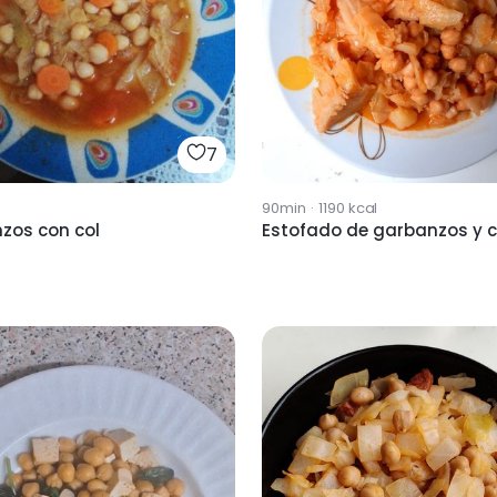
7
90min
·
1190
kcal
zos con col
Estofado de garbanzos y c