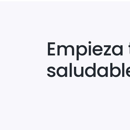
Empieza 
saludabl