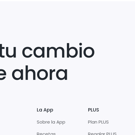
tu cambio
e ahora
La App
PLUS
Sobre la App
Plan PLUS
Recetas
Regalar PLUS