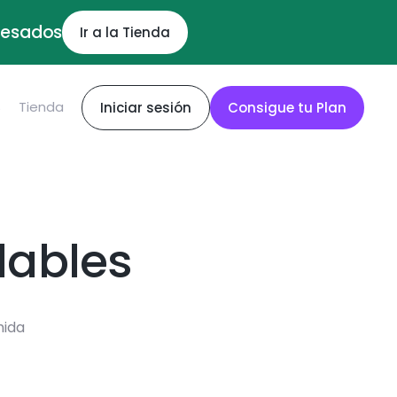
ocesados
Ir a la Tienda
S
Tienda
Iniciar sesión
Consigue tu Plan
dables
mida