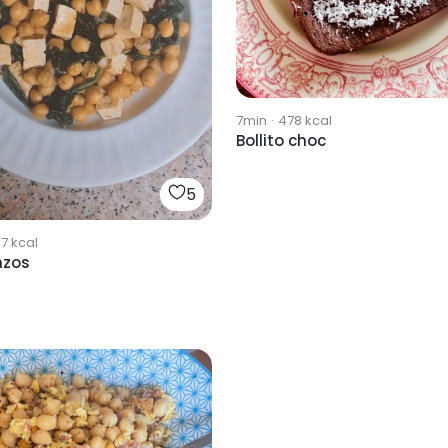
7min
·
478
kcal
Bollito choc
5
17
kcal
nzos