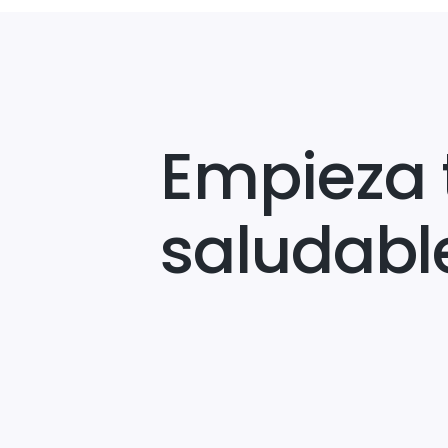
Empieza 
saludabl