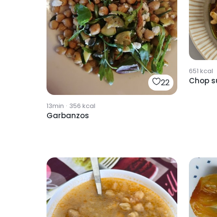
651
kcal
Chop s
22
13min
·
356
kcal
Garbanzos