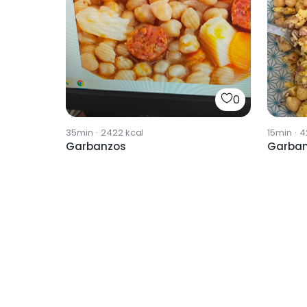
0
35min
·
2422
kcal
15min
·
4
Garbanzos
Garba