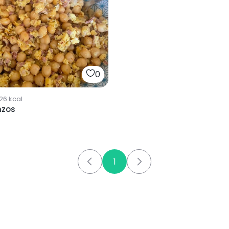
0
26
kcal
nzos
1