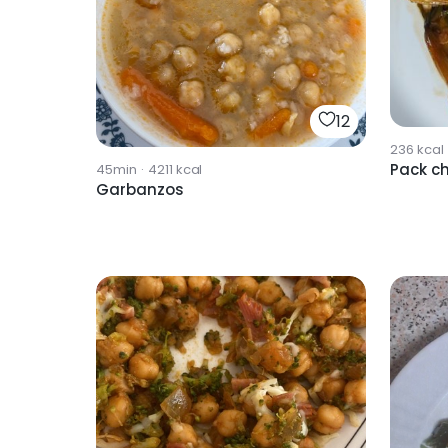
12
236
kcal
Pack ch
45min
·
4211
kcal
Garbanzos