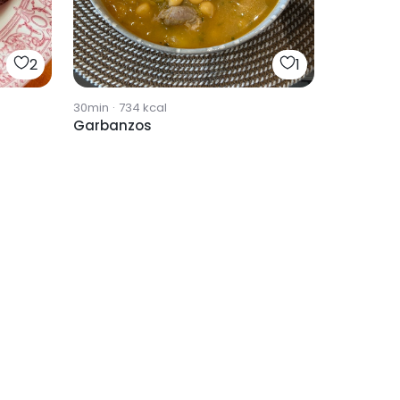
2
1
30min
·
734
kcal
Garbanzos