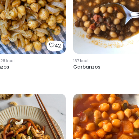
42
528
kcal
187
kcal
nzos
Garbanzos