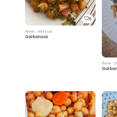
6
15min
·
494
kcal
Garbanzos
15min
·
3
Garba