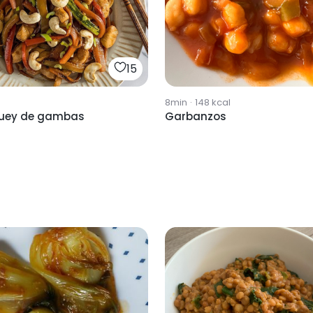
15
8min
·
148
kcal
uey de gambas
Garbanzos