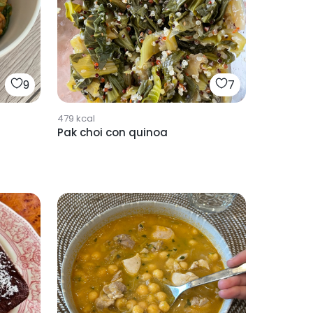
9
7
479
kcal
Pak choi con quinoa