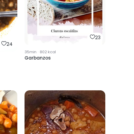
23
24
35min
·
802
kcal
Garbanzos