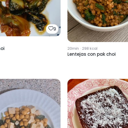
9
oi
20min
·
298
kcal
Lentejas con pak choi