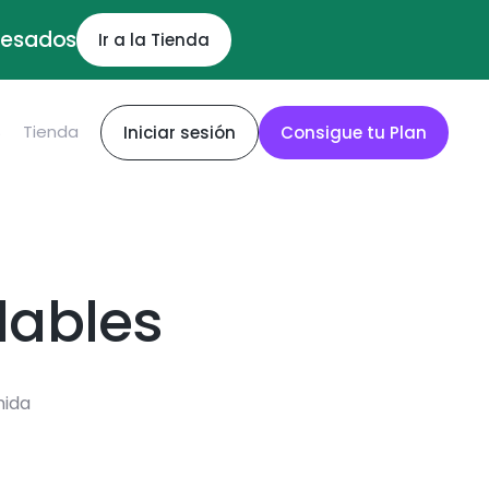
ocesados
Ir a la Tienda
S
Tienda
Iniciar sesión
Consigue tu Plan
dables
mida