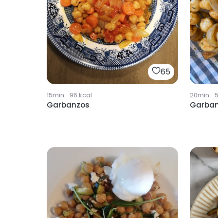
65
15min
·
96
kcal
20min
·
Garbanzos
Garba