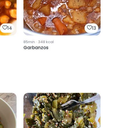
14
13
85min
·
348
kcal
Garbanzos