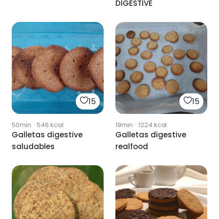
DIGESTIVE
15
15
50min
·
546
kcal
19min
·
1224
kcal
Galletas digestive
Galletas digestive
saludables
realfood