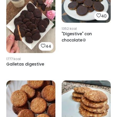
40
1352
kcal
"Digestive" con
chocolate🍪
44
1777
kcal
Galletas digestive