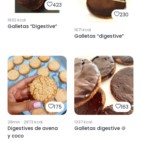
423
230
1932
kcal
Galletas “Digestive”
1671
kcal
Galletas “digestive”
175
163
28min
·
2873
kcal
1337
kcal
Digestives de avena
Galletas digestive 🍪
y coco