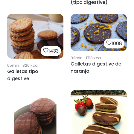
(tipo digestive)
1008
1433
92min
·
1718
kcal
Galletas digestive de
65min
·
826
kcal
naranja
Galletas tipo
digestive