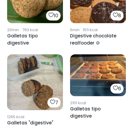
10
8
20min
·
793
kcal
5min
·
1511
kcal
Galletas tipo
Digestive chocolate
digestive
realfooder 🍪
6
7
2101
kcal
Galletas tipo
digestive
1265
kcal
Galletas "digestive"