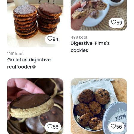
59
498
kcal
94
Digestive-Pims's
cookies
1961
kcal
Galletas digestive
realfooder🍪
58
56