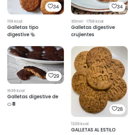
34
34
1119
kcal
30min
·
1758
kcal
Galletas tipo
Galletas digestive
digestive 🥯
crujientes
29
1639
kcal
Galletas digestive de
🍊🍫
28
1329
kcal
GALLETAS AL ESTILO