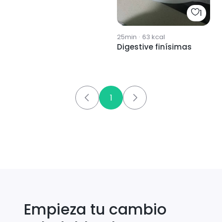
1
25min
·
63
kcal
Digestive finísimas
1
Empieza tu cambio