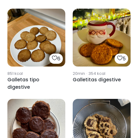
6
5
851
kcal
20min
·
354
kcal
Galletas tipo
Galletitas digestive
digestive