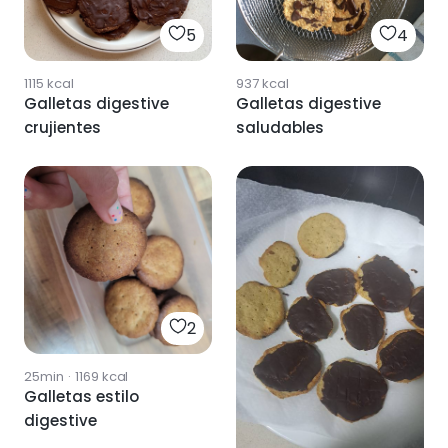
5
4
1115
kcal
937
kcal
Galletas digestive
Galletas digestive
crujientes
saludables
2
25min
·
1169
kcal
Galletas estilo
digestive