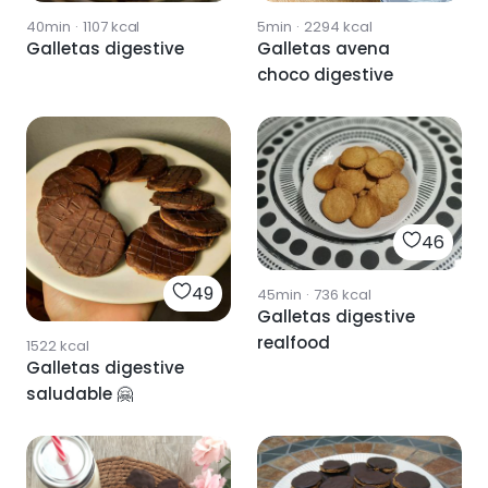
40min
·
1107
kcal
5min
·
2294
kcal
Galletas digestive
Galletas avena
choco digestive
46
49
45min
·
736
kcal
Galletas digestive
realfood
1522
kcal
Galletas digestive
saludable 🤗