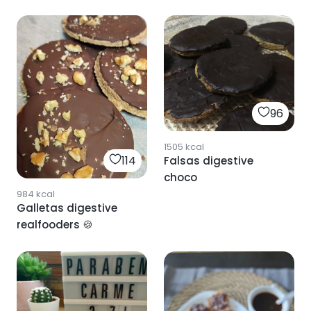
96
1505
kcal
114
Falsas digestive
choco
984
kcal
Galletas digestive
realfooders 🍪