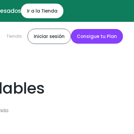
ocesados
Ir a la Tienda
S
Tienda
Iniciar sesión
Consigue tu Plan
dables
mida