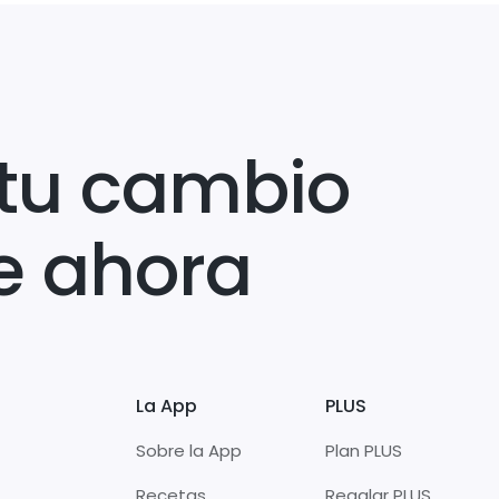
tu cambio
e ahora
La App
PLUS
Sobre la App
Plan PLUS
Recetas
Regalar PLUS