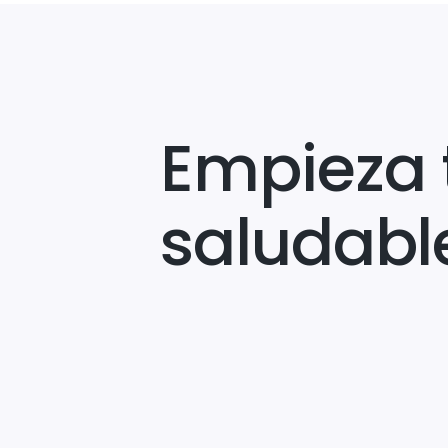
Empieza 
saludabl