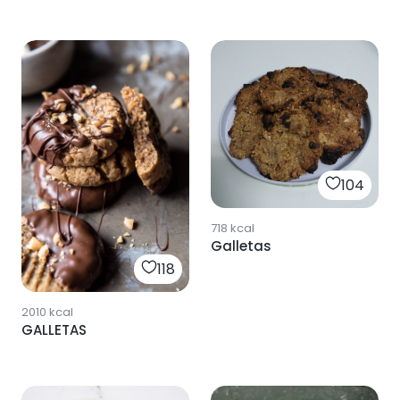
104
718
kcal
Galletas
118
2010
kcal
GALLETAS