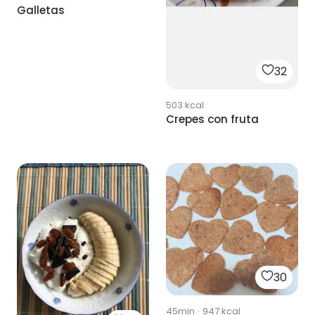
Galletas
32
503
kcal
Crepes con fruta
30
45min
·
947
kcal