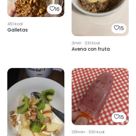
16
451
kcal
15
Galletas
3min
·
231
kcal
Avena con fruta
15
135min
·
330
kcal