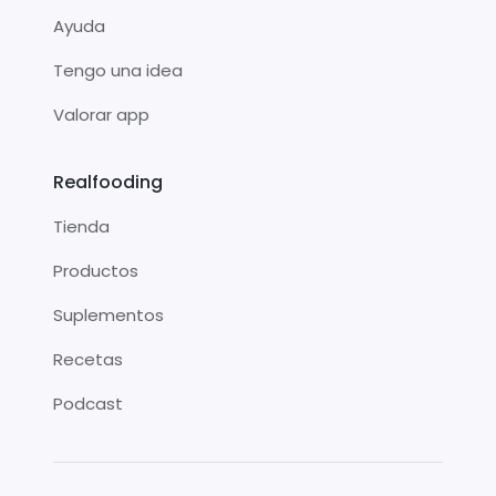
Ayuda
Tengo una idea
Valorar app
Realfooding
Tienda
Productos
Suplementos
Recetas
Podcast