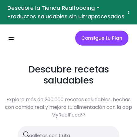
Descubre la Tienda Realfooding -
›
Productos saludables sin ultraprocesados
Consigue tu Plan
Descubre recetas
saludables
Explora más de 200.000 recetas saludables, hechas
con comida real y mejora tu alimentación con la app
MyRealFood💚