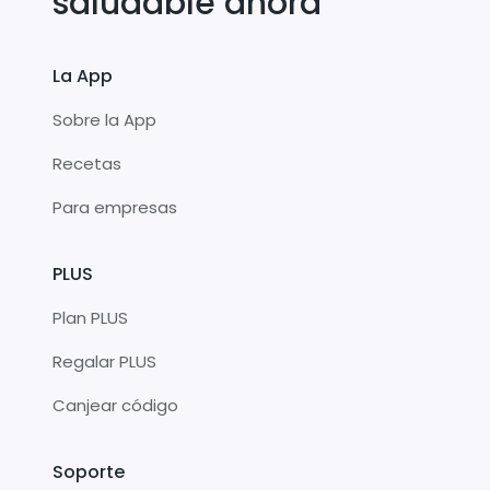
saludable ahora
La App
Sobre la App
Recetas
Para empresas
PLUS
Plan PLUS
Regalar PLUS
Canjear código
Soporte