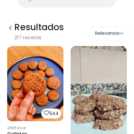
Resultados
Relevancia
217
recetas
544
2695
kcal
Galletas