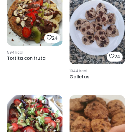
24
594
kcal
24
Tortita con fruta
1044
kcal
Galletas