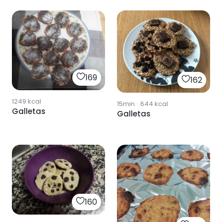
169
162
1249
kcal
15min
·
644
kcal
Galletas
Galletas
160