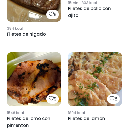
15min
·
303
kcal
Filetes de pollo con
9
ajito
394
kcal
Filetes de higado
9
8
1546
kcal
1804
kcal
Filetes de lomo con
Filetes de jamón
pimenton