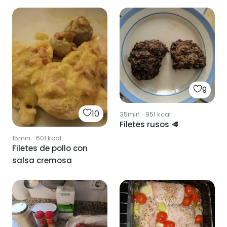
9
10
35min
·
951
kcal
Filetes rusos 🥩
15min
·
601
kcal
Filetes de pollo con
salsa cremosa