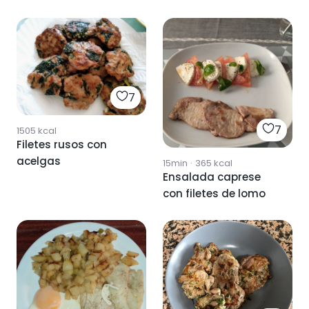
7
7
1505
kcal
Filetes rusos con
acelgas
15min
·
365
kcal
Ensalada caprese
con filetes de lomo