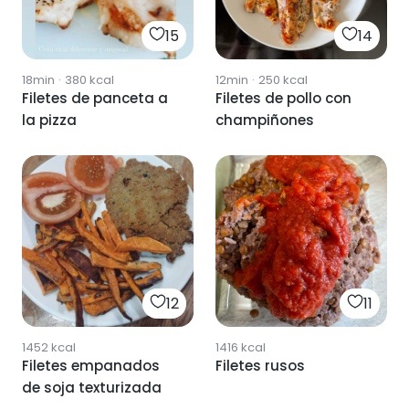
15
14
18min
·
380
kcal
12min
·
250
kcal
Filetes de panceta a
Filetes de pollo con
la pizza
champiñones
12
11
1452
kcal
1416
kcal
Filetes empanados
Filetes rusos
de soja texturizada