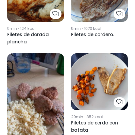
1
1
5min
·
124
kcal
5min
·
1070
kcal
Filetes de dorada
Filetes de cordero.
plancha
1
20min
·
352
kcal
Filetes de cerdo con
batata