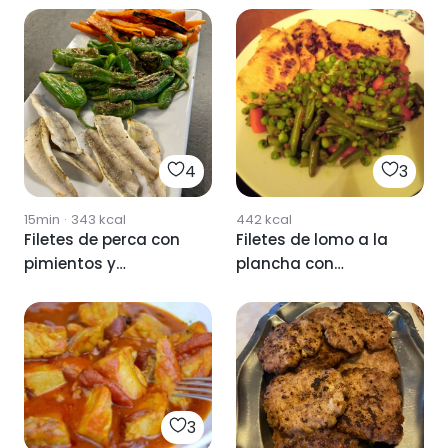
4
3
15min
·
343
kcal
442
kcal
Filetes de perca con
Filetes de lomo a la
pimientos y
plancha con
zanahoria
verduritas
3