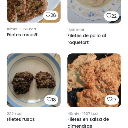
28
22
10min
·
1063
kcal
1668
kcal
Filetes rusos❣️
Filetes de pollo al
roquefort
18
17
222
kcal
40min
·
1537
kcal
Filetes rusos
Filetes en salsa de
almendras