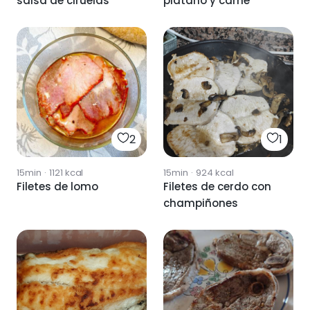
salsa de ciruelas
plátano y carne
2
1
15min
·
1121
kcal
15min
·
924
kcal
Filetes de lomo
Filetes de cerdo con
champiñones