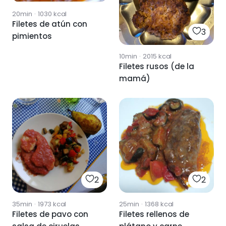
20min
·
1030
kcal
Filetes de atún con
3
pimientos
10min
·
2015
kcal
Filetes rusos (de la
mamá)
2
2
35min
·
1973
kcal
25min
·
1368
kcal
Filetes de pavo con
Filetes rellenos de