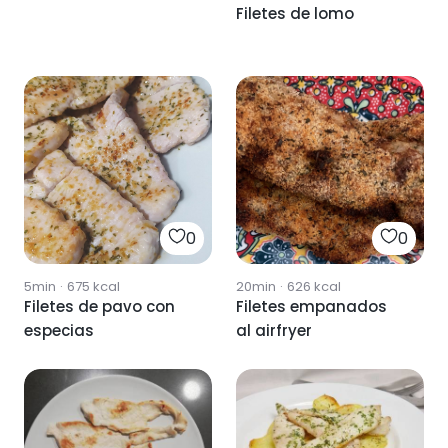
Filetes de lomo
0
0
5min
·
675
kcal
20min
·
626
kcal
Filetes de pavo con
Filetes empanados
especias
al airfryer