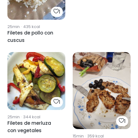
1
25min
·
435
kcal
Filetes de pollo con
cuscus
1
25min
·
344
kcal
1
Filetes de merluza
con vegetales
15min
·
359
kcal