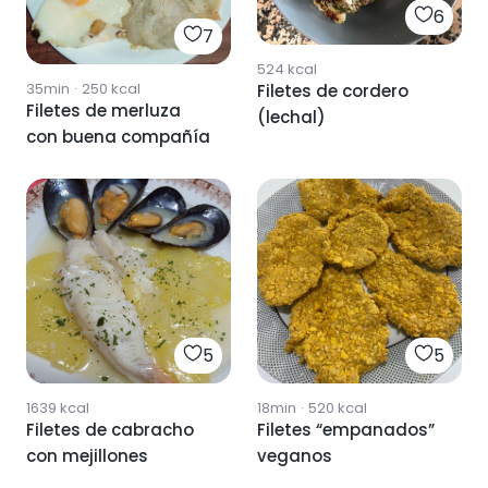
6
7
524
kcal
35min
·
250
kcal
Filetes de cordero
Filetes de merluza
(lechal)
con buena compañía
5
5
1639
kcal
18min
·
520
kcal
Filetes de cabracho
Filetes “empanados”
con mejillones
veganos