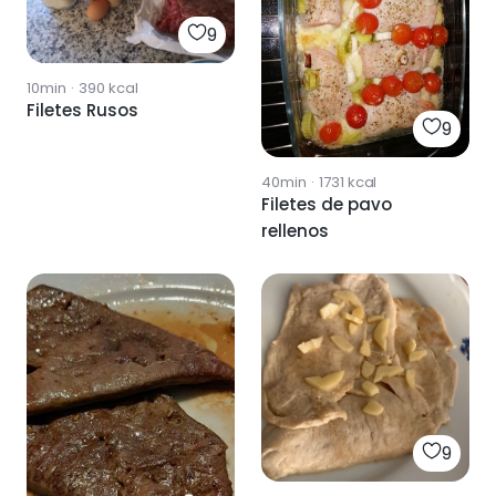
9
10min
·
390
kcal
Filetes Rusos
9
40min
·
1731
kcal
Filetes de pavo
rellenos
9