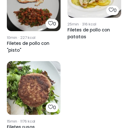
0
0
25min
·
316
kcal
Filetes de pollo con
patatas
10min
·
227
kcal
Filetes de pollo con
"pisto"
0
15min
·
1176
kcal
Filetes rusos