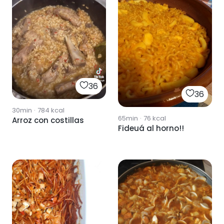
36
36
30min
·
784
kcal
65min
·
76
kcal
Arroz con costillas
Fideuá al horno!!