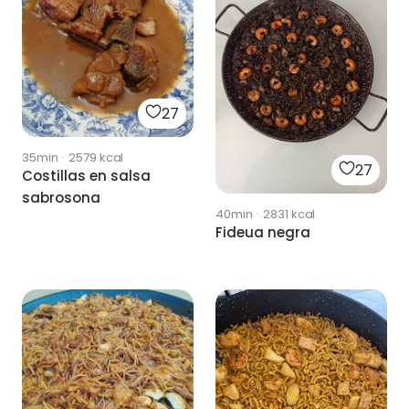
27
35min
·
2579
kcal
27
Costillas en salsa
sabrosona
40min
·
2831
kcal
Fideua negra