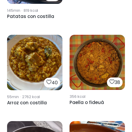
145min
·
819
kcal
Patatas con costilla
38
40
356
kcal
55min
·
2762
kcal
Paella o fideuá
Arroz con costilla