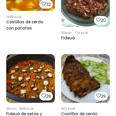
32
1498
kcal
30
Costillas de cerdo
con patatas
30min
·
774
kcal
Fideuá
29
29
35min
·
868
kcal
1612
kcal
Fideuá de setas y
Costillar de cerdo