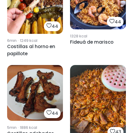
44
44
1328
kcal
6min
·
1249
kcal
Fideuá de marisco
Costillas al horno en
papillote
44
5min
·
1886
kcal
43