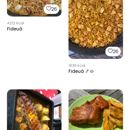
26
4212
kcal
Fideuà
26
1935
kcal
Fideuá 🍤🥘