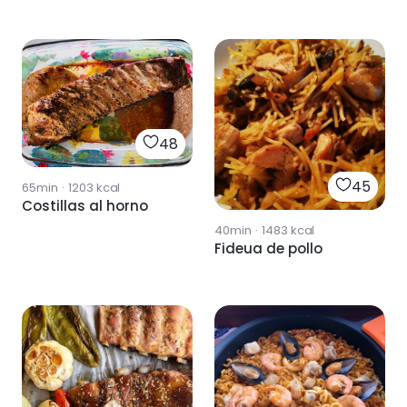
48
45
65min
·
1203
kcal
Costillas al horno
40min
·
1483
kcal
Fideua de pollo