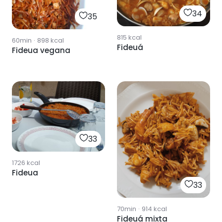
34
35
815
kcal
60min
·
898
kcal
Fideuá
Fideua vegana
33
1726
kcal
Fideua
33
70min
·
914
kcal
Fideuá mixta