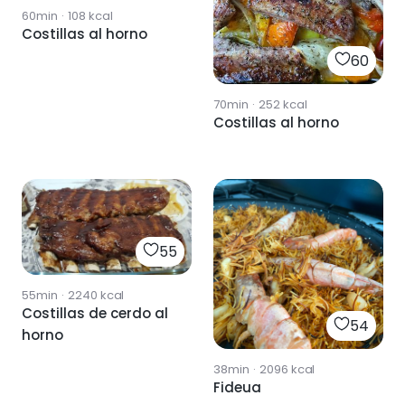
60min
·
108
kcal
Costillas al horno
60
70min
·
252
kcal
Costillas al horno
55
55min
·
2240
kcal
Costillas de cerdo al
54
horno
38min
·
2096
kcal
Fideua