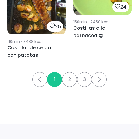
24
150min
·
2450
kcal
25
Costillas a la
barbacoa 😋
110min
·
3488
kcal
Costillar de cerdo
con patatas
1
2
3