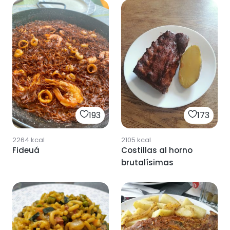
193
173
2264
kcal
2105
kcal
Fideuá
Costillas al horno
brutalísimas