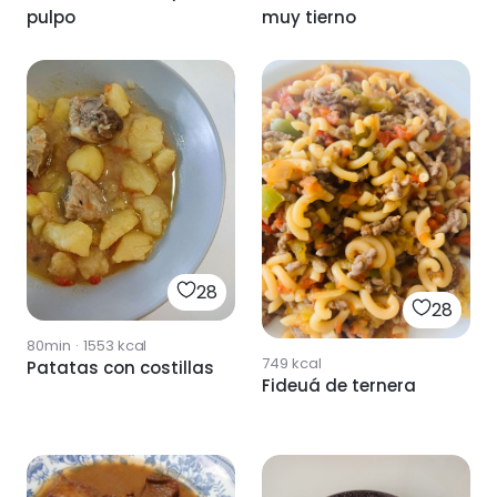
pulpo
muy tierno
28
28
80min
·
1553
kcal
749
kcal
Patatas con costillas
Fideuá de ternera