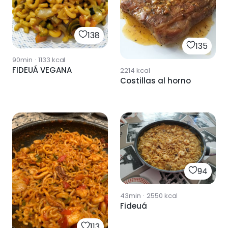
138
135
90min
·
1133
kcal
FIDEUÁ VEGANA
2214
kcal
Costillas al horno
94
43min
·
2550
kcal
Fideuá
113