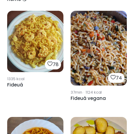
78
74
1335
kcal
Fideuá
37min
·
1124
kcal
Fideuá vegana