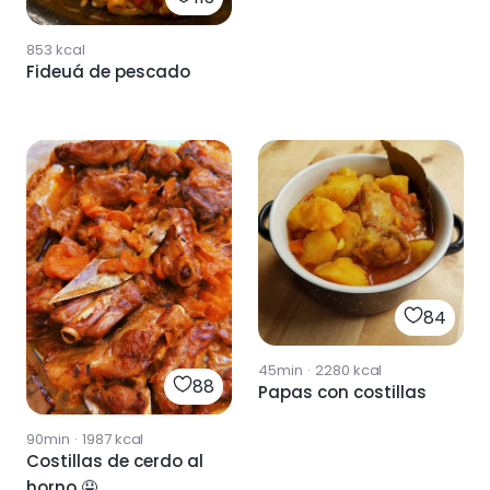
853
kcal
Fideuá de pescado
84
45min
·
2280
kcal
88
Papas con costillas
90min
·
1987
kcal
Costillas de cerdo al
horno 🤤