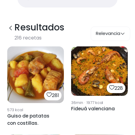
Resultados
Relevancia
216
recetas
228
281
36min
·
1977
kcal
Fideuá valenciana
573
kcal
Guiso de patatas
con costillas.