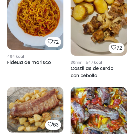
72
72
464
kcal
Fideua de marisco
30min
·
547
kcal
Costillas de cerdo
con cebolla
63