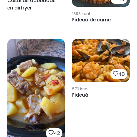
Costillas adobadas
en airfryer
1398
kcal
Fideuá de carne
40
579
kcal
Fideuá
42