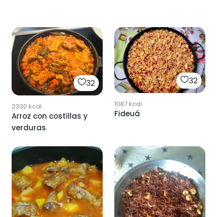
32
32
1087
kcal
2330
kcal
Fideuá
Arroz con costillas y
verduras