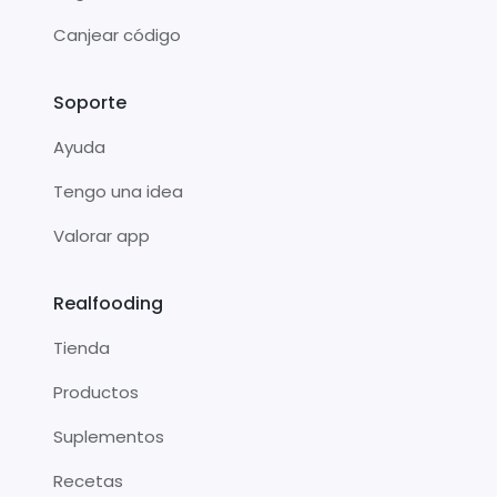
Canjear código
Soporte
Ayuda
Tengo una idea
Valorar app
Realfooding
Tienda
Productos
Suplementos
Recetas