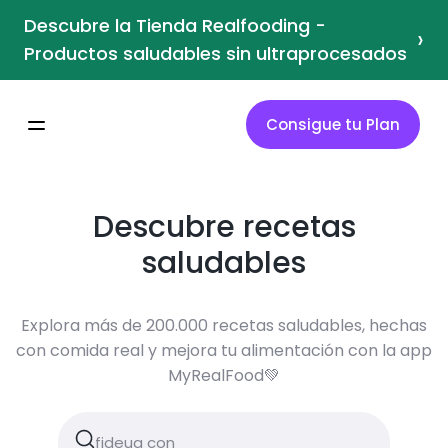
Descubre la Tienda Realfooding -
›
Productos saludables sin ultraprocesados
Consigue tu Plan
Descubre recetas
saludables
Explora más de 200.000 recetas saludables, hechas
con comida real y mejora tu alimentación con la app
MyRealFood💚