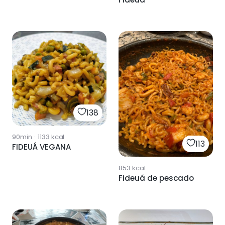
138
90min
·
1133
kcal
113
FIDEUÁ VEGANA
853
kcal
Fideuá de pescado