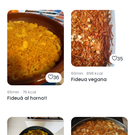
35
60min
·
898
kcal
36
Fideua vegana
65min
·
76
kcal
Fideuá al horno!!