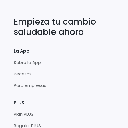
Empieza tu cambio
saludable ahora
La App
Sobre la App
Recetas
Para empresas
PLUS
Plan PLUS
Regalar PLUS