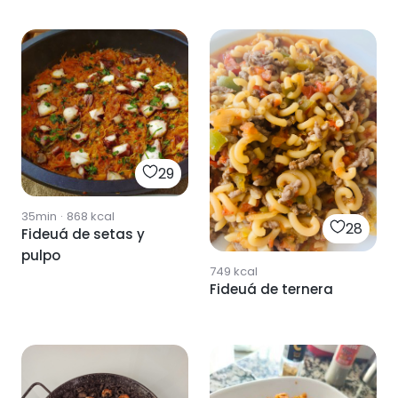
29
35min
·
868
kcal
28
Fideuá de setas y
pulpo
749
kcal
Fideuá de ternera