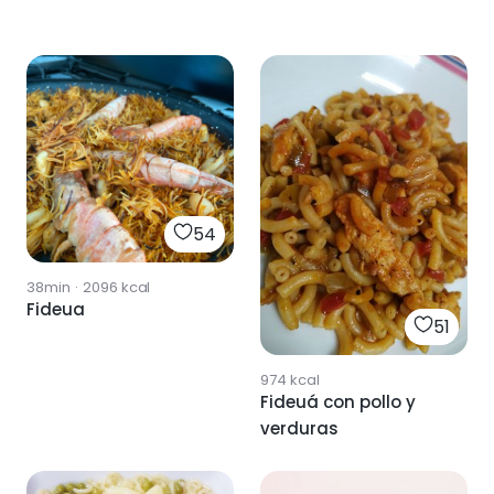
54
38min
·
2096
kcal
Fideua
51
974
kcal
Fideuá con pollo y
verduras