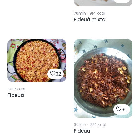
70min
·
914
kcal
Fideuá mixta
32
1087
kcal
Fideuá
30
30min
·
774
kcal
Fideuá