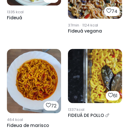
74
1335
kcal
Fideuá
37min
·
1124
kcal
Fideuá vegana
61
72
1337
kcal
FIDEUÁ DE POLLO 🍗
464
kcal
Fideua de marisco