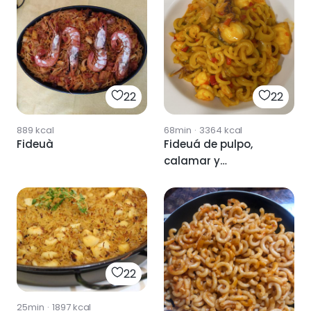
22
22
889
kcal
68min
·
3364
kcal
Fideuà
Fideuá de pulpo,
calamar y
langostinos
22
25min
·
1897
kcal