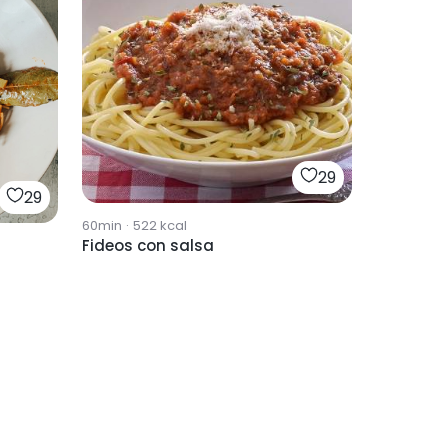
29
29
60min
·
522
kcal
Fideos con salsa