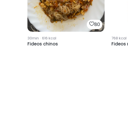
80
30min
·
616
kcal
768
kcal
Fideos chinos
Fideos