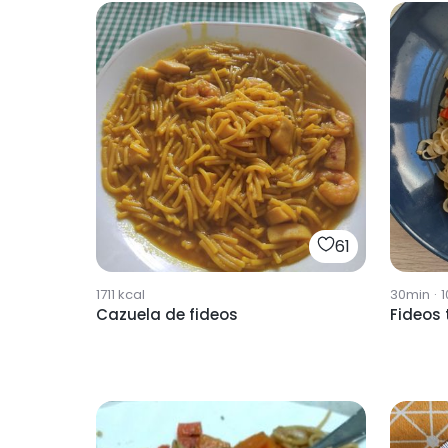
61
1711
kcal
30min
·
1
Cazuela de fideos
Fideos 