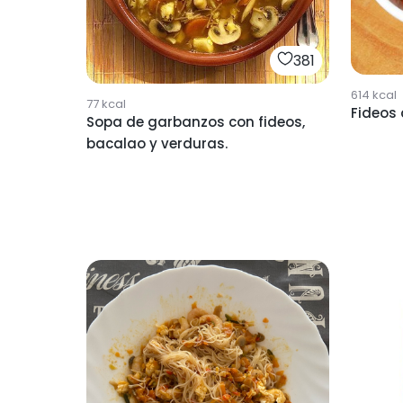
381
614
kcal
77
kcal
Fideos 
Sopa de garbanzos con fideos,
bacalao y verduras.