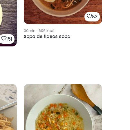
83
30min
·
606
kcal
Sopa de fideos soba
151