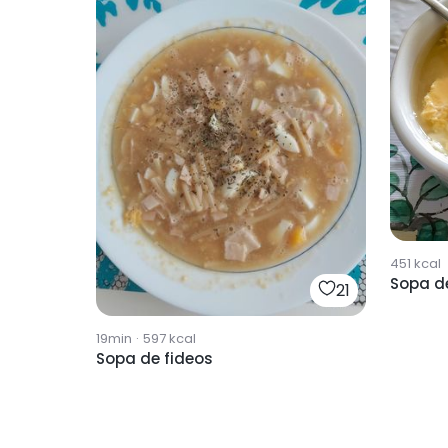
451
kcal
Sopa d
21
19min
·
597
kcal
Sopa de fideos