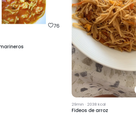
76
 marineros
29min
·
2038
kcal
Fideos de arroz