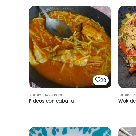
28
28min
·
1470
kcal
10min
·
2
Fideos con caballa
Wok de