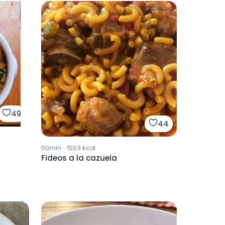
49
44
50min
·
1553
kcal
Fideos a la cazuela