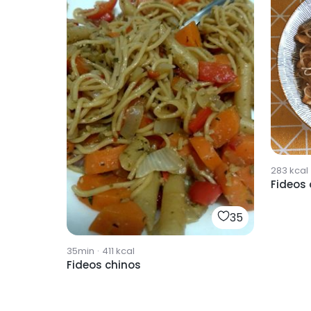
283
kcal
Fideos 
35
35min
·
411
kcal
Fideos chinos