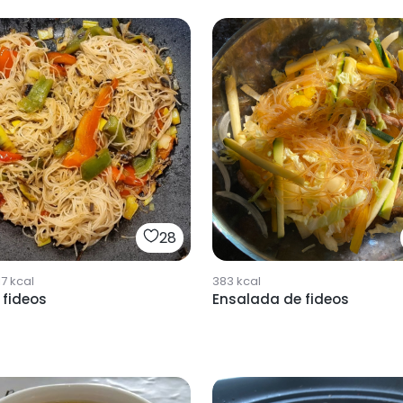
28
17
kcal
383
kcal
 fideos
Ensalada de fideos