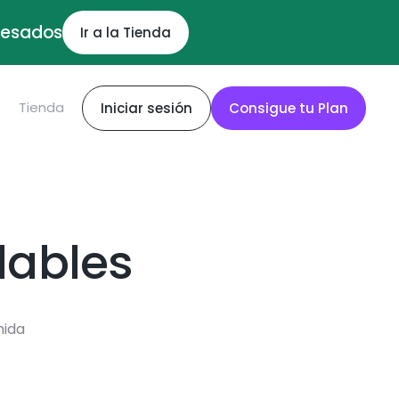
ocesados
Ir a la Tienda
S
Tienda
Iniciar sesión
Consigue tu Plan
dables
mida