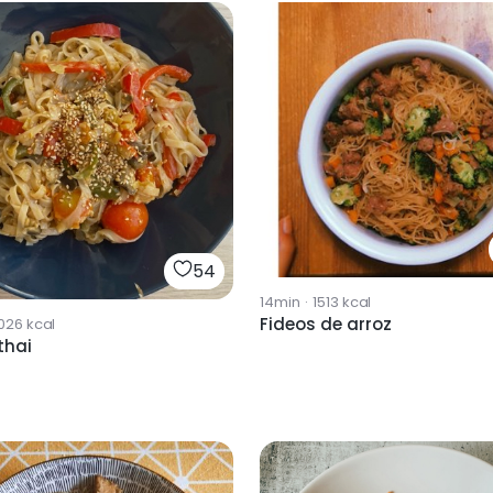
54
14min
·
1513
kcal
Fideos de arroz
026
kcal
thai