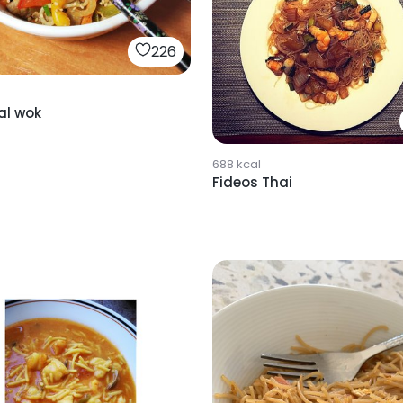
226
al wok
688
kcal
Fideos Thai