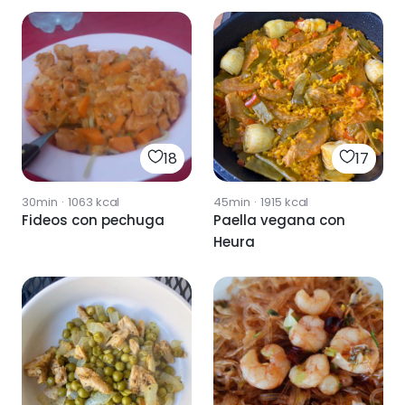
18
17
30min
·
1063
kcal
45min
·
1915
kcal
Fideos con pechuga
Paella vegana con
Heura