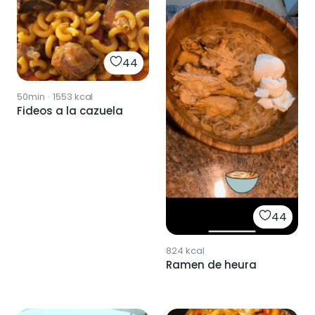
44
50min
·
1553
kcal
Fideos a la cazuela
44
824
kcal
Ramen de heura