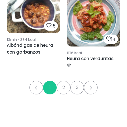
15
14
13min
·
384
kcal
Albóndigas de heura
con garbanzos
1176
kcal
Heura con verduritas
💚
1
2
3