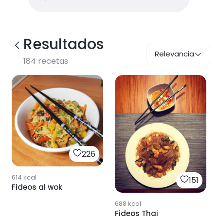
Resultados
Relevancia
184
recetas
226
614
kcal
151
Fideos al wok
688
kcal
Fideos Thai