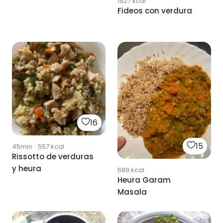
1927
kcal
Fideos con verdura
16
15
45min
·
557
kcal
Rissotto de verduras
y heura
689
kcal
Heura Garam
Masala