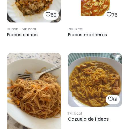
80
76
30min
·
616
kcal
768
kcal
Fideos chinos
Fideos marineros
61
1711
kcal
Cazuela de fideos