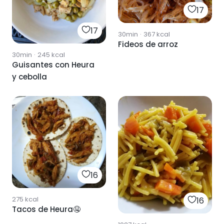
17
17
30min
·
367
kcal
Fideos de arroz
30min
·
245
kcal
Guisantes con Heura
y cebolla
16
275
kcal
16
Tacos de Heura🤤