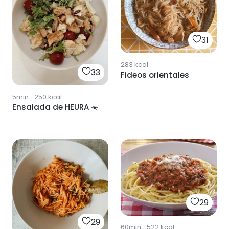
31
283
kcal
33
Fideos orientales
5min
·
250
kcal
Ensalada de HEURA ☀️
29
29
60min
·
522
kcal