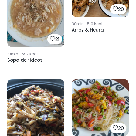
20
30min
·
510
kcal
Arroz & Heura
21
19min
·
597
kcal
Sopa de fideos
20