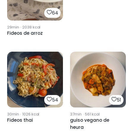
64
29min
·
2038
kcal
Fideos de arroz
54
51
30min
·
1026
kcal
37min
·
561
kcal
Fideos thai
guiso vegano de
heura