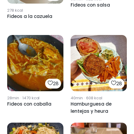
Fideos con salsa
278
kcal
Fideos a la cazuela
28
28
28min
·
1470
kcal
40min
·
608
kcal
Fideos con caballa
Hamburguesa de
lentejas y heura