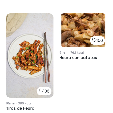
106
5min
·
762
kcal
Heura con patatas
136
10min
·
380
kcal
Tiras de Heura