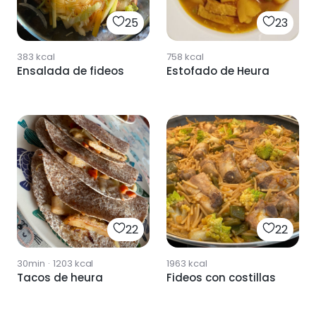
25
23
383
kcal
758
kcal
Ensalada de fideos
Estofado de Heura
22
22
30min
·
1203
kcal
1963
kcal
Tacos de heura
Fideos con costillas