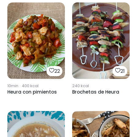
22
21
10min
·
400
kcal
240
kcal
Heura con pimientos
Brochetas de Heura