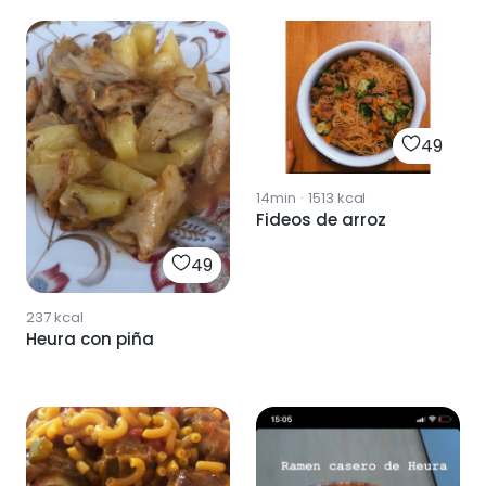
49
14min
·
1513
kcal
Fideos de arroz
49
237
kcal
Heura con piña