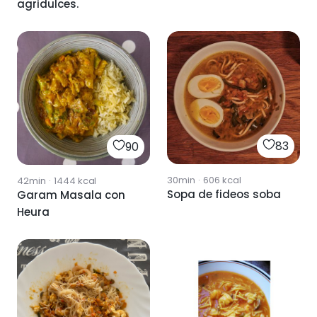
agridulces.
83
90
30min
·
606
kcal
42min
·
1444
kcal
Sopa de fideos soba
Garam Masala con
Heura