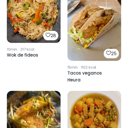
28
10min
·
217
kcal
25
Wok de fideos
15min
·
1102
kcal
Tacos veganos
Heura