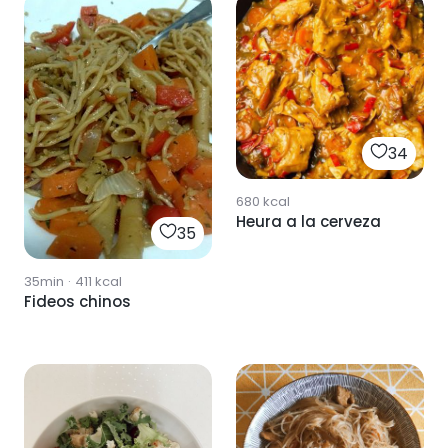
34
680
kcal
Heura a la cerveza
35
35min
·
411
kcal
Fideos chinos