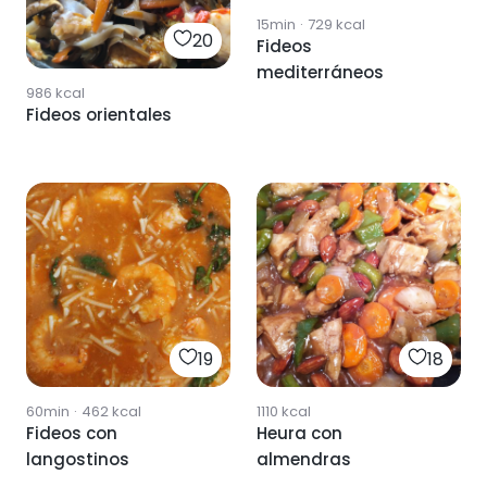
15min
·
729
kcal
20
Fideos
mediterráneos
986
kcal
Fideos orientales
19
18
60min
·
462
kcal
1110
kcal
Fideos con
Heura con
langostinos
almendras