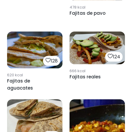
478
kcal
Fajitas de pavo
124
128
666
kcal
620
kcal
Fajitas reales
Fajitas de
aguacates