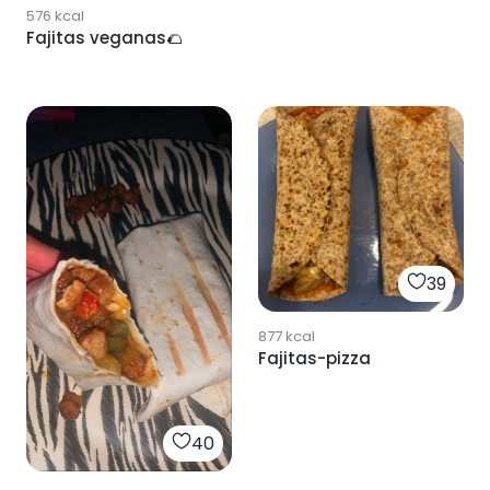
576
kcal
Fajitas veganas🌮
39
877
kcal
Fajitas-pizza
40