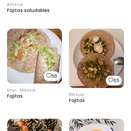
802
kcal
Fajitas saludables
66
65
5min
·
560
kcal
810
kcal
Fajitas
Fajitas