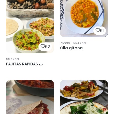
61
75min
·
663
kcal
62
Olla gitana
557
kcal
FAJITAS RAPIDAS 🌯