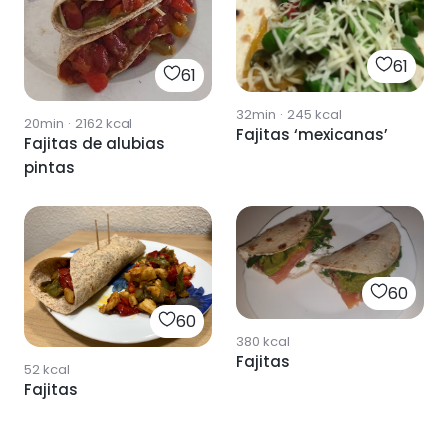
61
61
32min
·
245
kcal
20min
·
2162
kcal
Fajitas ‘mexicanas’
Fajitas de alubias
pintas
60
60
380
kcal
Fajitas
52
kcal
Fajitas