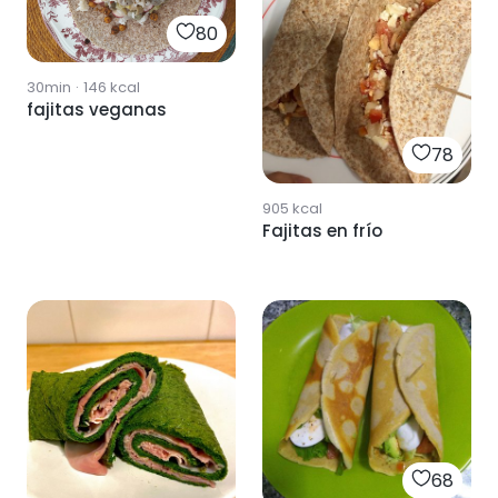
80
30min
·
146
kcal
fajitas veganas
78
905
kcal
Fajitas en frío
68