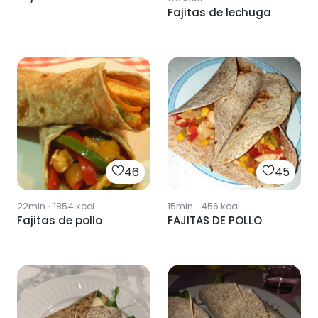
Fajitas de lechuga
46
45
22min
·
1854
kcal
15min
·
456
kcal
Fajitas de pollo
FAJITAS DE POLLO