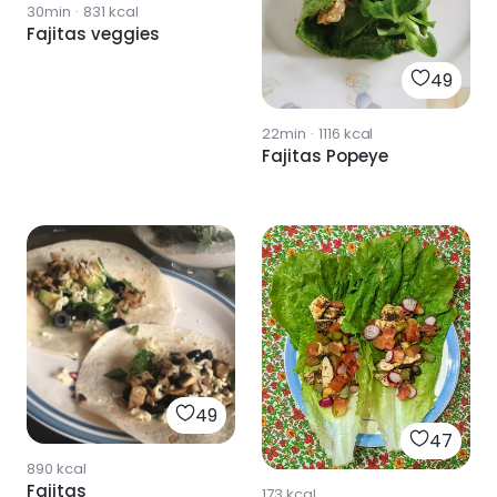
30min
·
831
kcal
Fajitas veggies
49
22min
·
1116
kcal
Fajitas Popeye
49
47
890
kcal
Fajitas
173
kcal