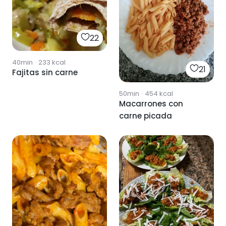
22
40min
·
233
kcal
21
Fajitas sin carne
50min
·
454
kcal
Macarrones con
carne picada