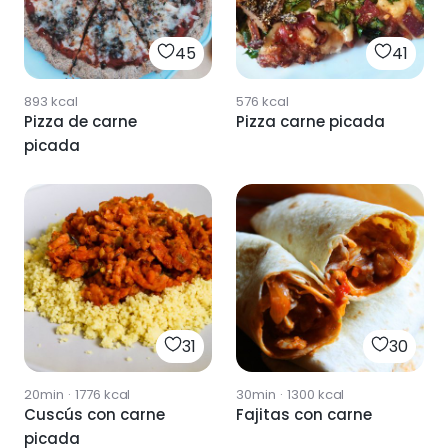
45
41
893
kcal
576
kcal
Pizza de carne
Pizza carne picada
picada
31
30
20min
·
1776
kcal
30min
·
1300
kcal
Cuscús con carne
Fajitas con carne
picada