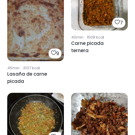
7
40min
·
1508
kcal
Carne picada
ternera
9
45min
·
3137
kcal
Lasaña de carne
picada