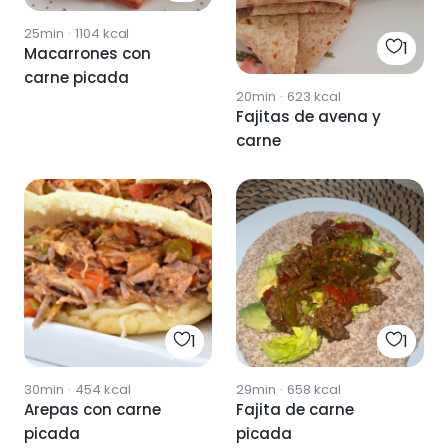
25min
·
1104
kcal
1
Macarrones con
carne picada
20min
·
623
kcal
Fajitas de avena y
carne
1
1
30min
·
454
kcal
29min
·
658
kcal
Arepas con carne
Fajita de carne
picada
picada