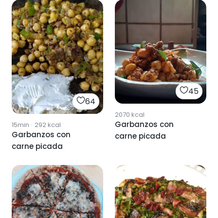
45
64
2070
kcal
Garbanzos con
15min
·
292
kcal
Garbanzos con
carne picada
carne picada