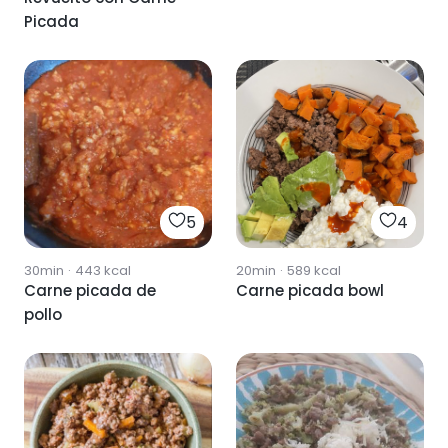
Picada
5
4
30min
·
443
kcal
20min
·
589
kcal
Carne picada de
Carne picada bowl
pollo