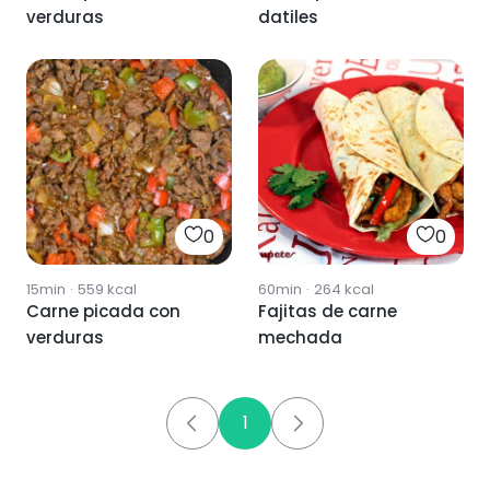
verduras
datiles
0
0
15min
·
559
kcal
60min
·
264
kcal
Carne picada con
Fajitas de carne
verduras
mechada
1