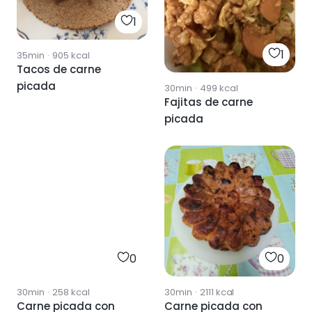
1
1
35min
·
905
kcal
Tacos de carne
picada
30min
·
499
kcal
Fajitas de carne
picada
0
0
30min
·
258
kcal
30min
·
2111
kcal
Carne picada con
Carne picada con