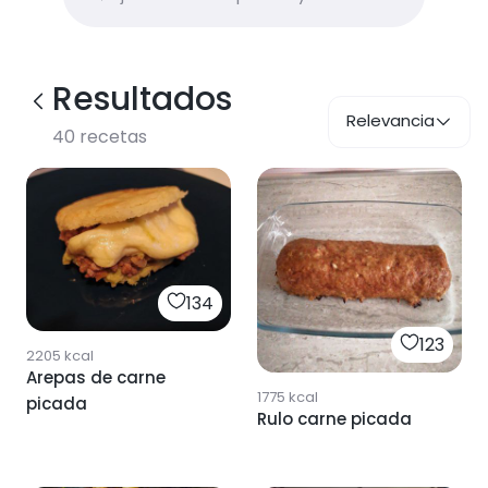
Resultados
Relevancia
40
recetas
134
123
2205
kcal
Arepas de carne
1775
kcal
picada
Rulo carne picada