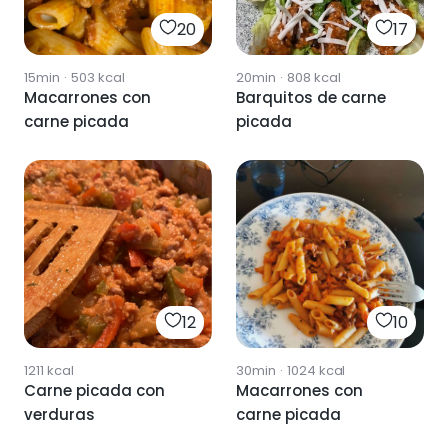
20
17
15min
·
503
kcal
20min
·
808
kcal
Macarrones con
Barquitos de carne
carne picada
picada
12
10
1211
kcal
30min
·
1024
kcal
Carne picada con
Macarrones con
verduras
carne picada