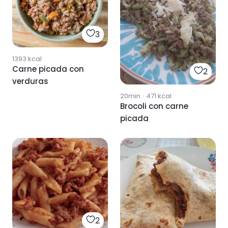
3
1393
kcal
Carne picada con
2
verduras
20min
·
471
kcal
Brocoli con carne
picada
2