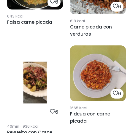
6
6
643
kcal
618
kcal
Falsa carne picada
Carne picada con
verduras
6
1665
kcal
6
Fideua con carne
picada
40min
·
936
kcal
Revuelto con Carne