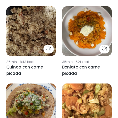
1
1
35min
·
843
kcal
35min
·
521
kcal
Quinoa con carne
Boniato con carne
picada
picada