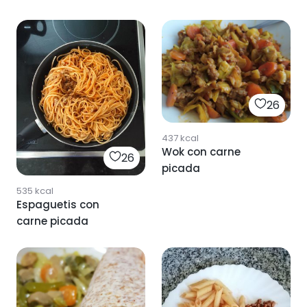
26
437
kcal
Wok con carne
26
picada
535
kcal
Espaguetis con
carne picada