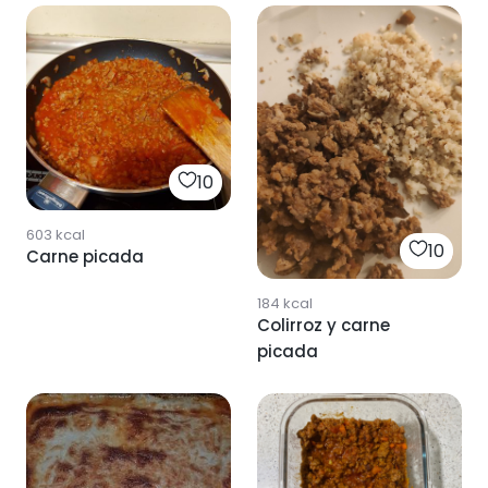
10
603
kcal
10
Carne picada
184
kcal
Colirroz y carne
picada