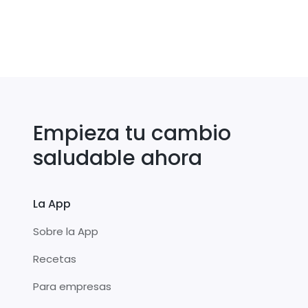
Empieza tu cambio
saludable ahora
La App
Sobre la App
Recetas
Para empresas