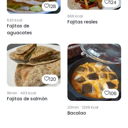
124
128
666
kcal
620
kcal
Fajitas reales
Fajitas de
aguacates
120
106
18min
·
403
kcal
Fajitas de salmón
20min
·
1209
kcal
Bacalao