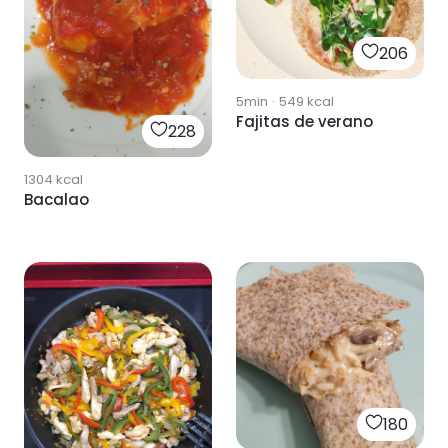
206
5min
·
549
kcal
Fajitas de verano
228
1304
kcal
Bacalao
180