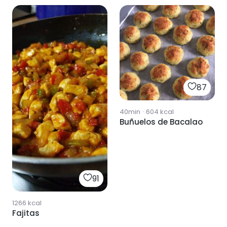
87
40min
·
604
kcal
Buñuelos de Bacalao
91
1266
kcal
Fajitas