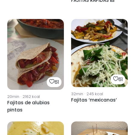
FAJITAS RAPIDAS 🌯
61
61
32min
·
245
kcal
20min
·
2162
kcal
Fajitas ‘mexicanas’
Fajitas de alubias
pintas