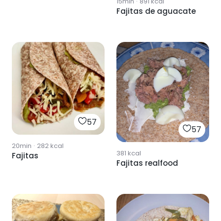
15min
·
891
kcal
Fajitas de aguacate
57
57
20min
·
282
kcal
381
kcal
Fajitas
Fajitas realfood