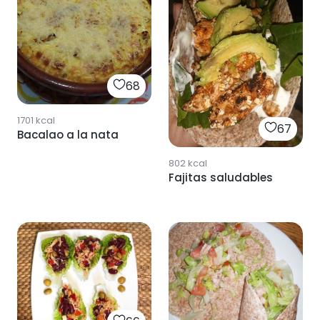
68
1701
kcal
67
Bacalao a la nata
802
kcal
Fajitas saludables