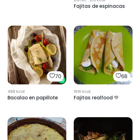
Fajitas de espinacas
70
68
488
kcal
1616
kcal
Bacalao en papillote
Fajitas realfood 💚