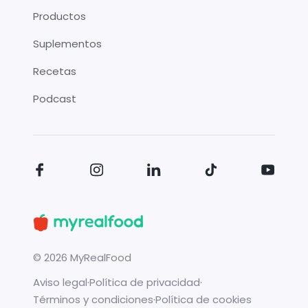
Productos
Suplementos
Recetas
Podcast
©
2026
MyRealFood
Aviso legal
·
Política de privacidad
·
Términos y condiciones
·
Política de cookies