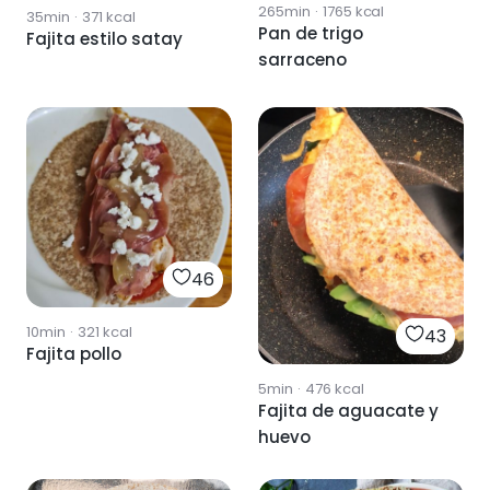
265min
·
1765
kcal
35min
·
371
kcal
Pan de trigo
Fajita estilo satay
sarraceno
46
10min
·
321
kcal
43
Fajita pollo
5min
·
476
kcal
Fajita de aguacate y
huevo