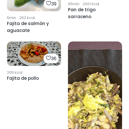
39
65min
·
2001
kcal
Pan de trigo
sarraceno
5min
·
262
kcal
Fajita de salmón y
aguacate
36
205
kcal
Fajita de pollo