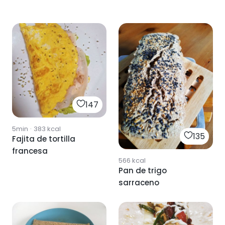
147
5min
·
383
kcal
135
Fajita de tortilla
francesa
566
kcal
Pan de trigo
sarraceno