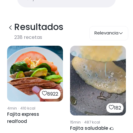
Resultados
Relevancia
238
recetas
8922
182
4min
·
410
kcal
Fajita express
realfood
15min
·
487
kcal
Fajita saludable 🌮