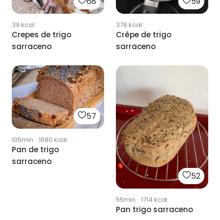
68
59
39
kcal
378
kcal
Crepes de trigo
Crêpe de trigo
sarraceno
sarraceno
57
105min
·
1680
kcal
Pan de trigo
sarraceno
52
55min
·
1714
kcal
Pan trigo sarraceno