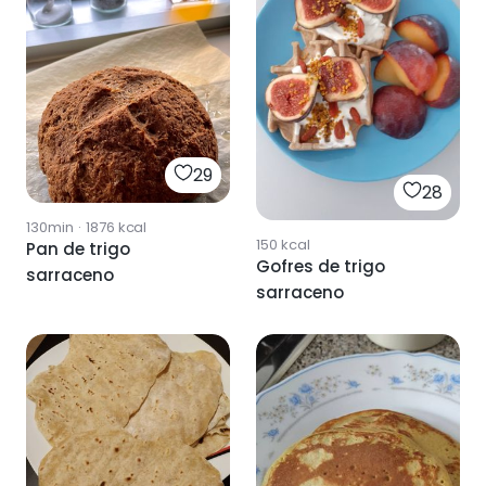
29
28
130min
·
1876
kcal
150
kcal
Pan de trigo
Gofres de trigo
sarraceno
sarraceno