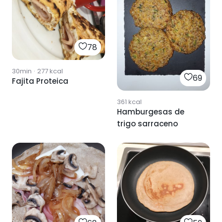
78
30min
·
277
kcal
69
Fajita Proteica
361
kcal
Hamburgesas de
trigo sarraceno