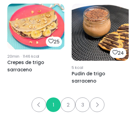
25
24
20min
·
1146
kcal
Crepes de trigo
5
kcal
sarraceno
Pudin de trigo
sarraceno
1
2
3