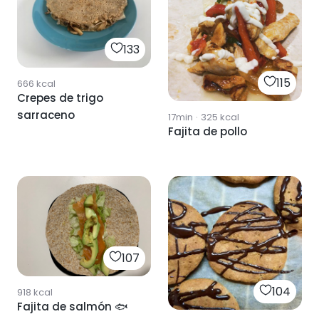
133
115
666
kcal
Crepes de trigo
sarraceno
17min
·
325
kcal
Fajita de pollo
107
104
918
kcal
Fajita de salmón 🐟