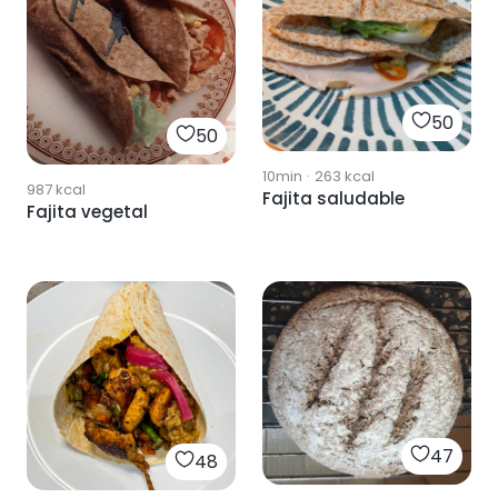
50
50
10min
·
263
kcal
987
kcal
Fajita saludable
Fajita vegetal
47
48