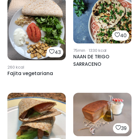
40
75min
·
1330
kcal
43
NAAN DE TRIGO
SARRACENO
260
kcal
Fajita vegetariana
39