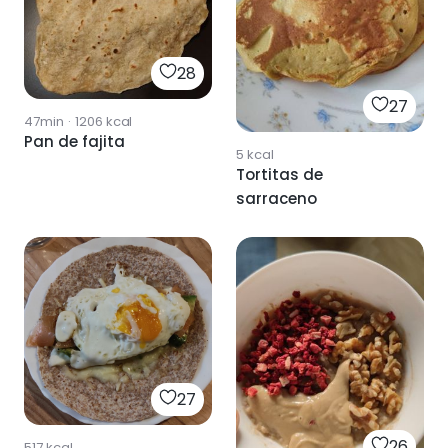
28
27
47min
·
1206
kcal
Pan de fajita
5
kcal
Tortitas de
sarraceno
27
26
517
kcal