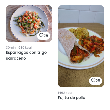
25
30min
·
680
kcal
Espárragos con trigo
sarraceno
25
1462
kcal
Fajita de pollo