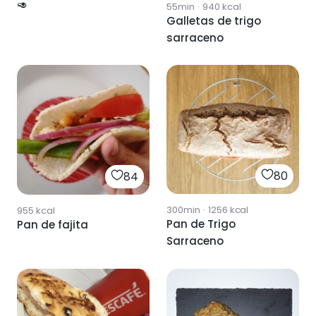
🥑
55min
·
940
kcal
Galletas de trigo
sarraceno
80
84
300min
·
1256
kcal
955
kcal
Pan de Trigo
Pan de fajita
Sarraceno