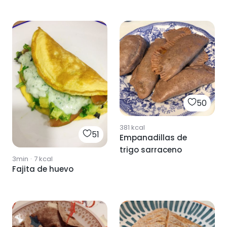
50
381
kcal
51
Empanadillas de
trigo sarraceno
3min
·
7
kcal
Fajita de huevo