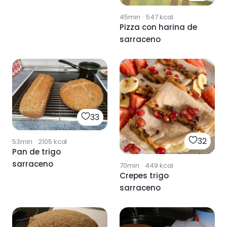
45min
·
547
kcal
Pizza con harina de
sarraceno
33
32
53min
·
2105
kcal
Pan de trigo
sarraceno
70min
·
449
kcal
Crepes trigo
sarraceno