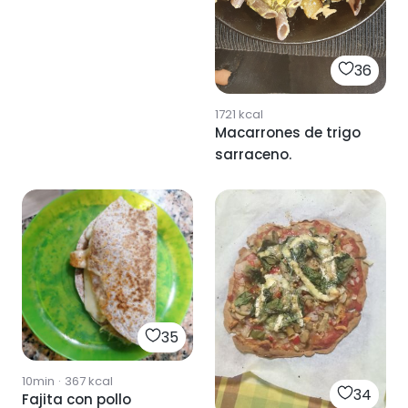
36
1721
kcal
Macarrones de trigo
sarraceno.
35
10min
·
367
kcal
34
Fajita con pollo