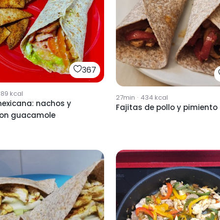
367
589
kcal
27min
·
434
kcal
exicana: nachos y
Fajitas de pollo y pimiento
 con guacamole