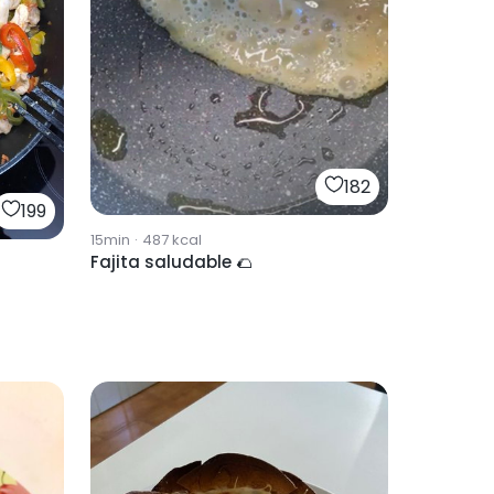
182
199
15min
·
487
kcal
Fajita saludable 🌮