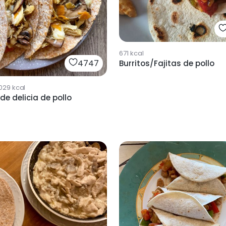
671
kcal
4747
Burritos/Fajitas de pollo
029
kcal
 de delicia de pollo