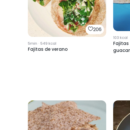
206
103
kcal
Fajitas
5min
·
549
kcal
Fajitas de verano
guaca