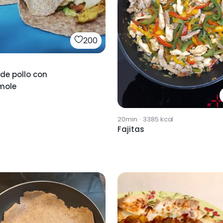
200
 de pollo con
mole
20min
·
3385
kcal
Fajitas