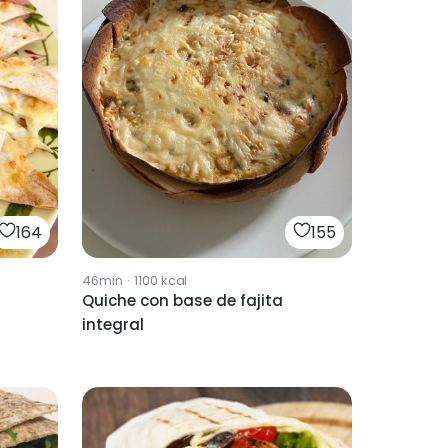
164
155
46min
·
1100
kcal
Quiche con base de fajita
integral