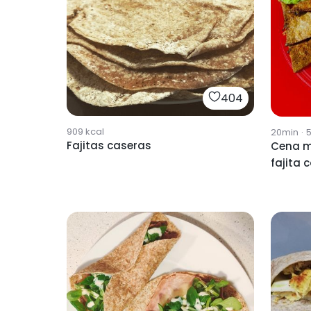
404
909
kcal
20min
·
Fajitas caseras
Cena m
fajita