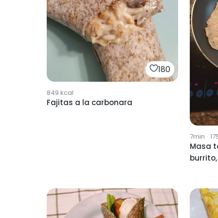
180
849
kcal
Fajitas a la carbonara
7min
·
17
Masa to
burrito,