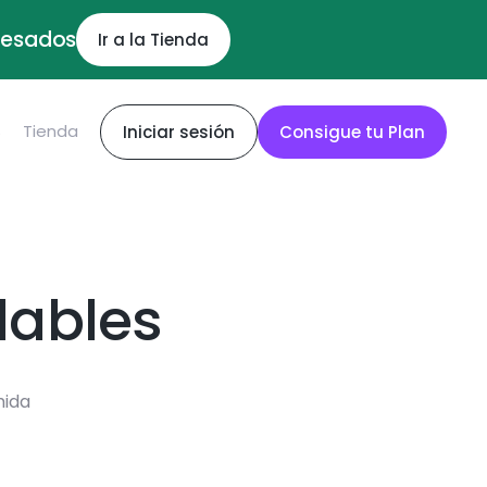
ocesados
Ir a la Tienda
S
Tienda
Iniciar sesión
Consigue tu Plan
dables
mida