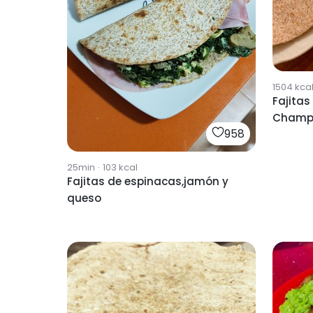
1504
kca
Fajitas
Champ
958
25min
·
103
kcal
Fajitas de espinacas,jamón y
queso