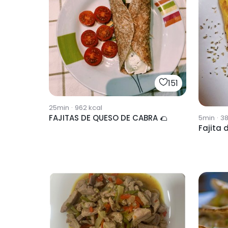
151
25min
·
962
kcal
FAJITAS DE QUESO DE CABRA 🌮
5min
·
3
Fajita 