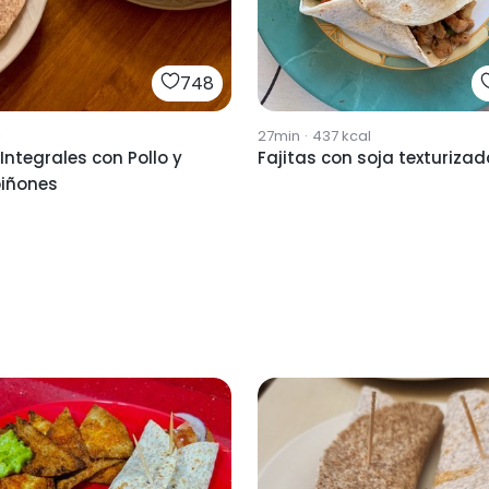
748
l
27min
·
437
kcal
 Integrales con Pollo y
Fajitas con soja texturiza
iñones