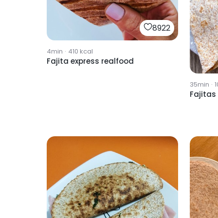
8922
4min
·
410
kcal
Fajita express realfood
35min
·
1
Fajitas