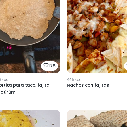
178
466
kcal
5
kcal
Nachos con fajitas
rtita para taco, fajita,
 dürüm...