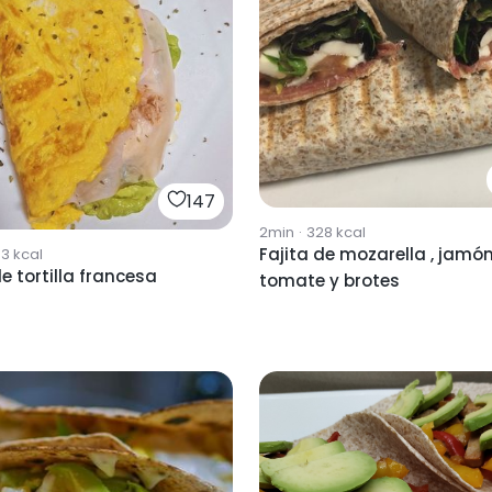
147
2min
·
328
kcal
Fajita de mozarella , jamón
83
kcal
de tortilla francesa
tomate y brotes