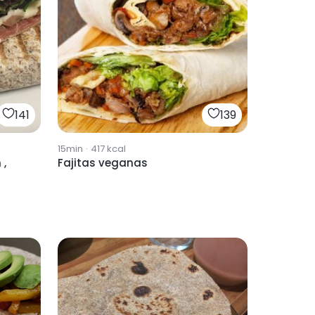
141
139
15min
·
417
kcal
 ,
Fajitas veganas