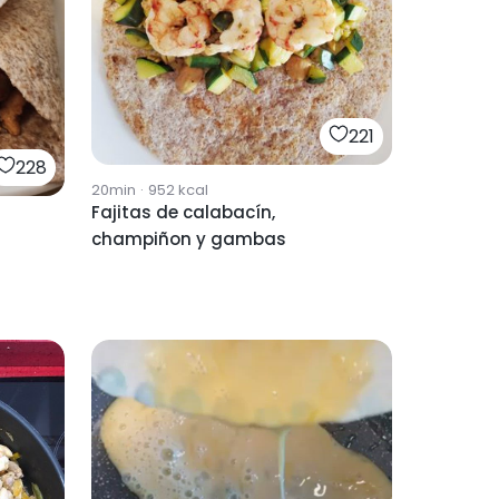
221
228
20min
·
952
kcal
Fajitas de calabacín,
champiñon y gambas