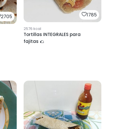
1785
2705
2576
kcal
Tortillas INTEGRALES para
fajitas 🌮