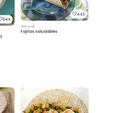
443
544
465
kcal
Fajitas saludables
da