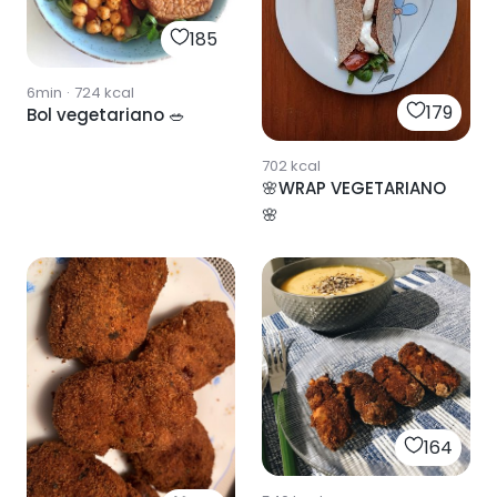
185
6min
·
724
kcal
179
Bol vegetariano 🥗
702
kcal
🌸WRAP VEGETARIANO
🌸
164