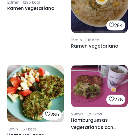
23min
·
1295
kcal
Ramen vegetariano
294
15min
·
816
kcal
Ramen vegetariano
278
285
29min
·
1251
kcal
Hamburguesas
vegetarianas con
12min
·
157
kcal
soja texturizada