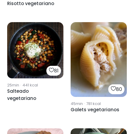
Risotto vegetariano
81
25min
·
441
kcal
80
Salteado
vegetariano
45min
·
781
kcal
Galets vegetarianos