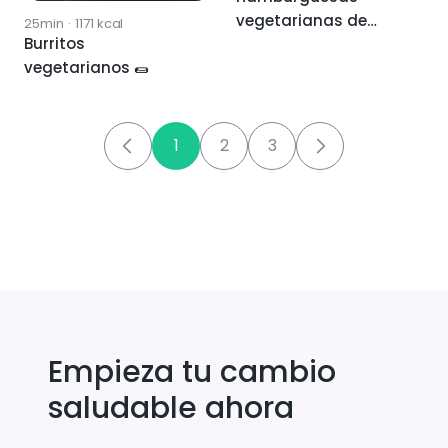
vegetarianas de
25min
·
1171
kcal
Burritos
garbanzos y coliflor
vegetarianos 🌯
1
2
3
Empieza tu cambio
saludable ahora