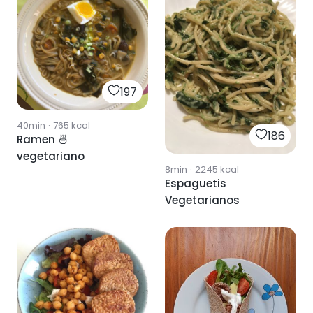
197
40min
·
765
kcal
186
Ramen 🍜
vegetariano
8min
·
2245
kcal
Espaguetis
Vegetarianos