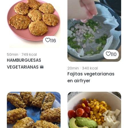
116
110
50min
·
749
kcal
HAMBURGUESAS
VEGETARIANAS 🍔
20min
·
340
kcal
Fajitas vegetarianas
en airfryer