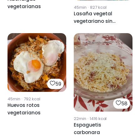
vegetarianas
45min
·
827
kcal
Lasaña vegetal
vegetariano sin
pasta
59
45min
·
792
kcal
58
Huevos rotos
vegetarianos
22min
·
1416
kcal
Espaguetis
carbonara