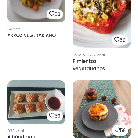
63
59
kcal
ARROZ VEGETARIANO
60
32min
·
552
kcal
Pimientos
vegetarianos
rellenos🍃
59
59
833
kcal
Albóndigas