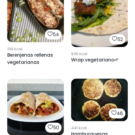
54
52
1118
kcal
936
kcal
Berenjenas rellenas
Wrap vegetariano🌱
vegetarianas
48
50
441
kcal
Hamburguesas