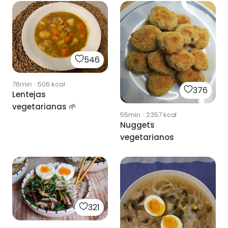
546
76min
·
506
kcal
376
Lentejas
vegetarianas 🌱
55min
·
2357
kcal
Nuggets
vegetarianos
321