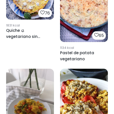
76
1831
kcal
Quiche 🥮
65
vegetariano sin
harinas
1134
kcal
Pastel de patata
vegetariano