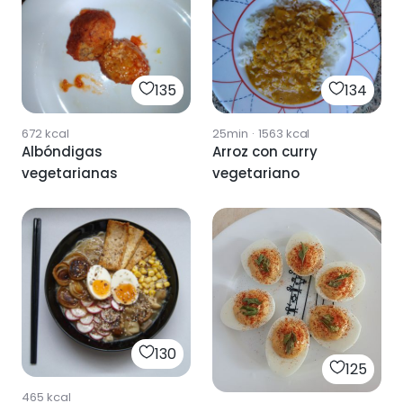
135
134
672
kcal
25min
·
1563
kcal
Albóndigas
Arroz con curry
vegetarianas
vegetariano
130
125
465
kcal