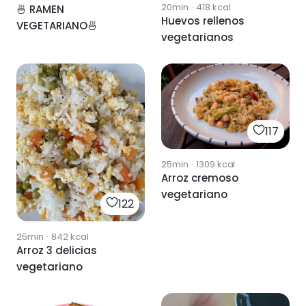
20min
·
418
kcal
🍜 RAMEN
Huevos rellenos
VEGETARIANO🍜
vegetarianos
117
25min
·
1309
kcal
Arroz cremoso
vegetariano
122
25min
·
842
kcal
Arroz 3 delicias
vegetariano