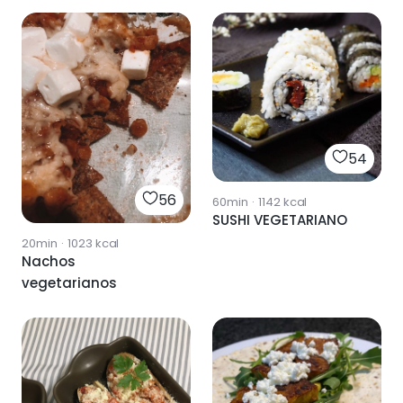
54
56
60min
·
1142
kcal
SUSHI VEGETARIANO
20min
·
1023
kcal
Nachos
vegetarianos