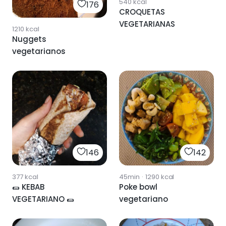
540
kcal
176
CROQUETAS
VEGETARIANAS
1210
kcal
Nuggets
vegetarianos
146
142
377
kcal
45min
·
1290
kcal
🌯 KEBAB
Poke bowl
VEGETARIANO 🌯
vegetariano