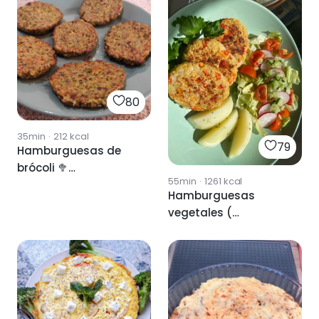
80
35min
·
212
kcal
79
Hamburguesas de
brócoli 🥦
55min
·
1261
kcal
(vegetarianas)
Hamburguesas
vegetales (
vegetariano)