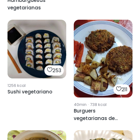
Hamburguesas
vegetarianas
253
1256
kcal
211
Sushi vegetariano
40min
·
738
kcal
Burguers
vegetarianas de
lentejas 🌱