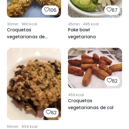
106
87
30min
·
960
kcal
45min
·
495
kcal
Croquetas
Poke bowl
vegetarianas de
vegetariano
setas
82
459
kcal
Croquetas
vegetarianas de col
82
55min
·
934
kcal