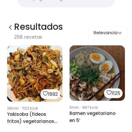
Resultados
Relevancia
258
recetas
1125
1892
5min
·
987
kcal
28min
·
1123
kcal
Ramen vegetariano
Yakisoba (fideos
en 5’
fritos) vegetarianos
🥢