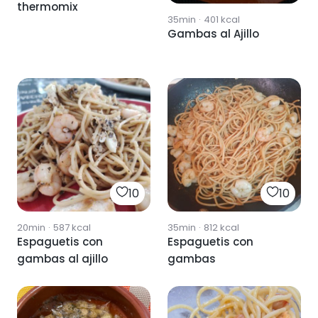
thermomix
35min
·
401
kcal
Gambas al Ajillo
10
10
20min
·
587
kcal
35min
·
812
kcal
Espaguetis con
Espaguetis con
gambas al ajillo
gambas