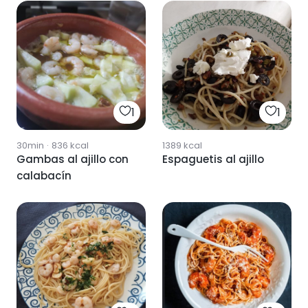
1
1
30min
·
836
kcal
1389
kcal
Gambas al ajillo con
Espaguetis al ajillo
calabacín