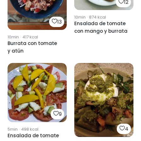
12
10min
·
874
kcal
13
Ensalada de tomate
con mango y burrata
10min
·
417
kcal
Burrata con tomate
y atún
9
4
5min
·
498
kcal
Ensalada de tomate