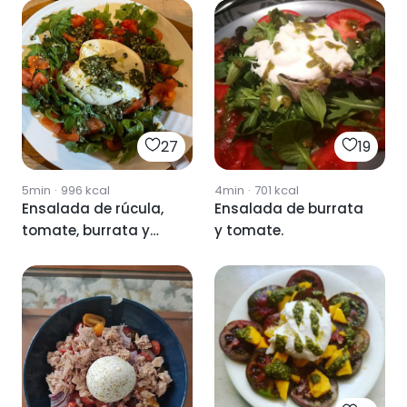
27
19
5min
·
996
kcal
4min
·
701
kcal
Ensalada de rúcula,
Ensalada de burrata
tomate, burrata y
y tomate.
pesto