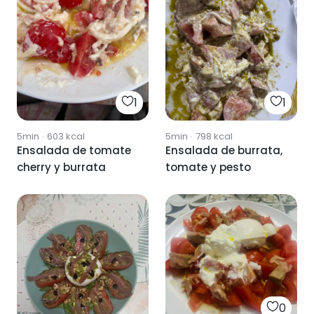
1
1
5min
·
603
kcal
5min
·
798
kcal
Ensalada de tomate
Ensalada de burrata,
cherry y burrata
tomate y pesto
0