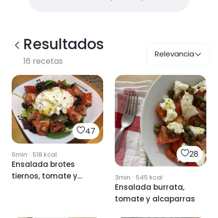
Resultados
Relevancia
16
recetas
47
28
6min
·
518
kcal
Ensalada brotes
tiernos, tomate y
3min
·
545
kcal
Ensalada burrata,
burrata
tomate y alcaparras