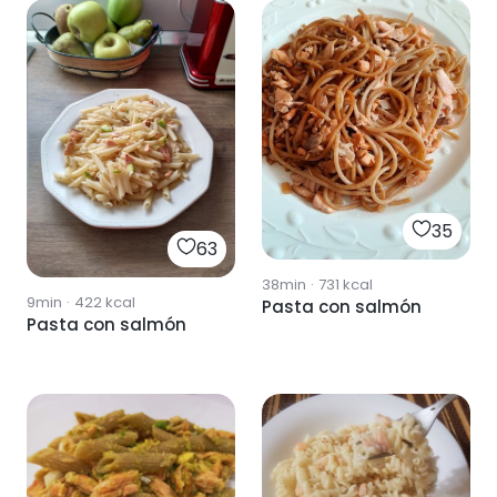
35
63
38min
·
731
kcal
9min
·
422
kcal
Pasta con salmón
Pasta con salmón