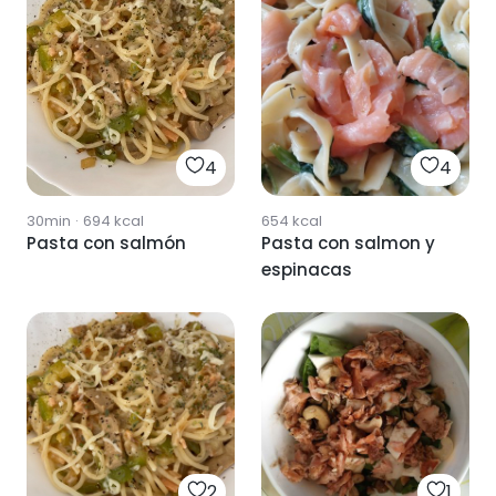
4
4
30min
·
694
kcal
654
kcal
Pasta con salmón
Pasta con salmon y
espinacas
2
1