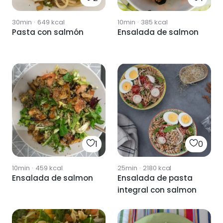
30min
·
649
kcal
10min
·
385
kcal
Pasta con salmón
Ensalada de salmon
1
0
10min
·
459
kcal
25min
·
2180
kcal
Ensalada de salmon
Ensalada de pasta
integral con salmon