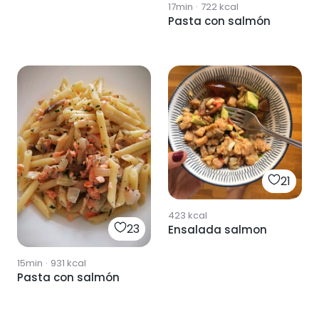
17min
·
722
kcal
Pasta con salmón
21
423
kcal
23
Ensalada salmon
15min
·
931
kcal
Pasta con salmón