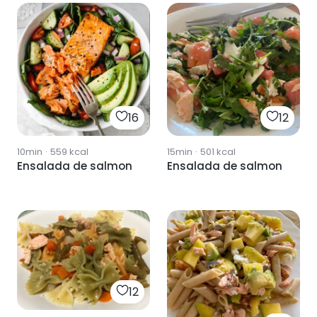
16
12
10min
·
559
kcal
15min
·
501
kcal
Ensalada de salmon
Ensalada de salmon
12