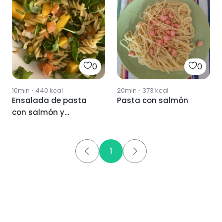
0
0
10min
·
440
kcal
20min
·
373
kcal
Ensalada de pasta
Pasta con salmón
con salmón y
melocotón
1