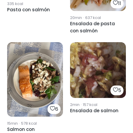
11
335
kcal
Pasta con salmón
20min
·
637
kcal
Ensalada de pasta
con salmón
5
2min
·
157
kcal
6
Ensalada de salmon
15min
·
578
kcal
Salmon con