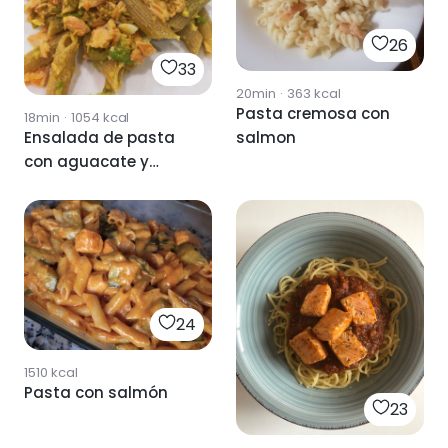
26
33
20min
·
363
kcal
Pasta cremosa con
18min
·
1054
kcal
Ensalada de pasta
salmon
con aguacate y
salmón
24
1510
kcal
Pasta con salmón
23