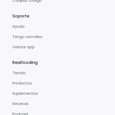
Canjear código
Soporte
Ayuda
Tengo una idea
Valorar app
Realfooding
Tienda
Productos
Suplementos
Recetas
Podcast