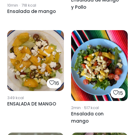
10min
·
718
kcal
y Pollo
Ensalada de mango
16
15
349
kcal
ENSALADA DE MANGO
2min
·
517
kcal
Ensalada con
mango