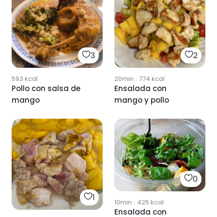
3
2
593
kcal
20min
·
774
kcal
Pollo con salsa de
Ensalada con
mango
mango y pollo
0
1
10min
·
425
kcal
Ensalada con