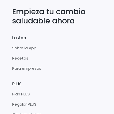
Empieza tu cambio
saludable ahora
La App
Sobre la App
Recetas
Para empresas
PLUS
Plan PLUS
Regalar PLUS