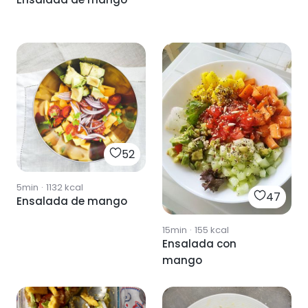
52
5min
·
1132
kcal
47
Ensalada de mango
15min
·
155
kcal
Ensalada con
mango