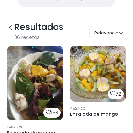
Resultados
Relevancia
36
recetas
72
482
kcal
163
Ensalada de mango
1402
kcal
Ensalada de mango