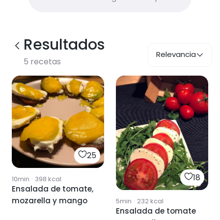
Resultados
Relevancia
5
recetas
25
18
10min
·
398
kcal
Ensalada de tomate,
mozarella y mango
5min
·
232
kcal
Ensalada de tomate