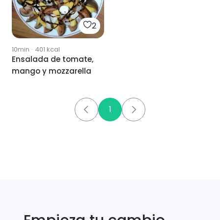
2
10min
·
401
kcal
Ensalada de tomate,
mango y mozzarella
1