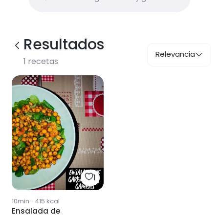
Resultados
Relevancia
1
recetas
1
10min
·
415
kcal
Ensalada de