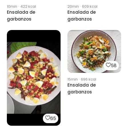
10min
·
422
kcal
20min
·
609
kcal
Ensalada de
Ensalada de
garbanzos
garbanzos
58
15min
·
696
kcal
Ensalada de
garbanzos
65