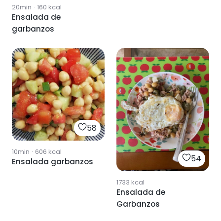
20min
·
160
kcal
Ensalada de
garbanzos
58
10min
·
606
kcal
54
Ensalada garbanzos
1733
kcal
Ensalada de
Garbanzos