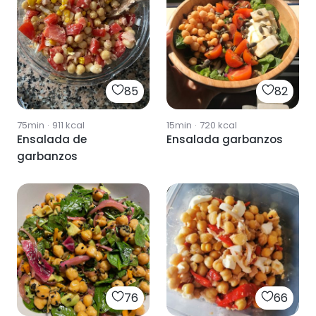
85
82
75min
·
911
kcal
15min
·
720
kcal
Ensalada de
Ensalada garbanzos
garbanzos
76
66