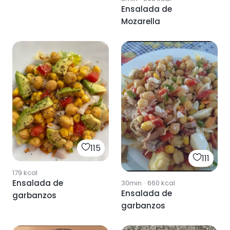
Ensalada de
Mozarella
115
111
179
kcal
Ensalada de
30min
·
660
kcal
Ensalada de
garbanzos
garbanzos