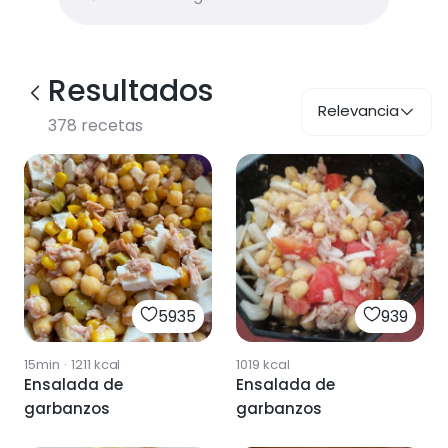
Resultados
Relevancia
378
recetas
5935
939
15min
·
1211
kcal
1019
kcal
Ensalada de
Ensalada de
garbanzos
garbanzos