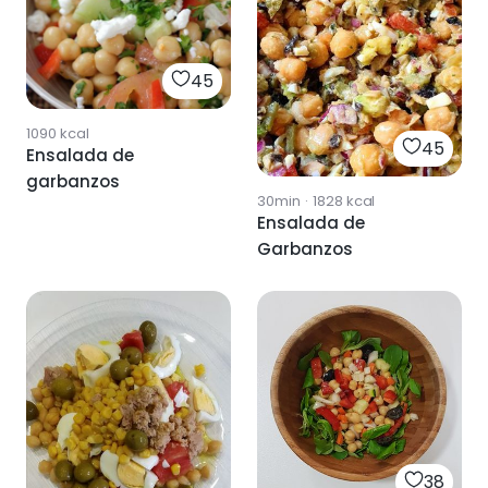
45
1090
kcal
45
Ensalada de
garbanzos
30min
·
1828
kcal
Ensalada de
Garbanzos
38