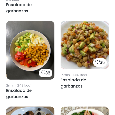
Ensalada de
garbanzos
35
36
15min
·
1387
kcal
Ensalada de
2min
·
248
kcal
garbanzos
Ensalada de
garbanzos