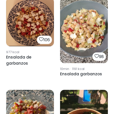
106
977
kcal
98
Ensalada de
garbanzos
10min
·
1191
kcal
Ensalada garbanzos