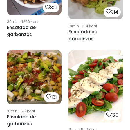
321
314
30min
·
1296
kcal
10min
·
184
kcal
Ensalada de
Ensalada de
garbanzos
garbanzos
131
10min
·
617
kcal
126
Ensalada de
garbanzos
3min
·
868
kcal