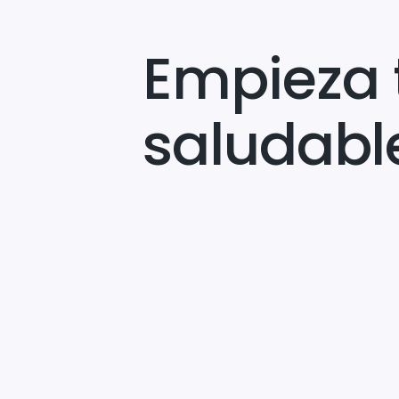
Empieza 
saludabl