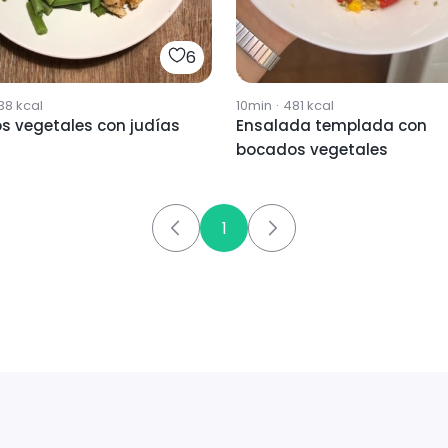
6
38
kcal
10min
·
481
kcal
s vegetales con judías
Ensalada templada con
bocados vegetales
1