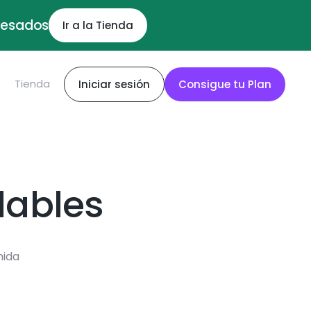
ocesados
Ir a la Tienda
S
Tienda
Iniciar sesión
Consigue tu Plan
dables
mida