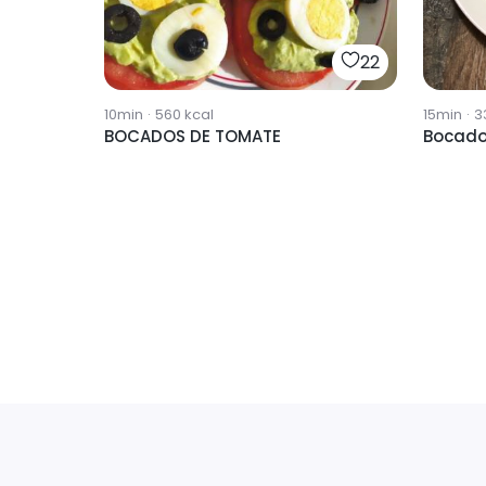
22
10min
·
560
kcal
15min
·
3
BOCADOS DE TOMATE
Bocado