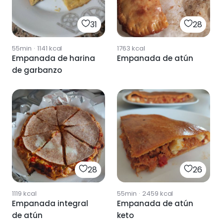
31
28
55min
·
1141
kcal
1763
kcal
Empanada de harina
Empanada de atún
de garbanzo
28
26
1119
kcal
55min
·
2459
kcal
Empanada integral
Empanada de atún
de atún
keto