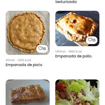
texturizada
16
16
140min
·
1965
kcal
Empanada de pollo.
110min
·
1460
kcal
Empanada de pisto