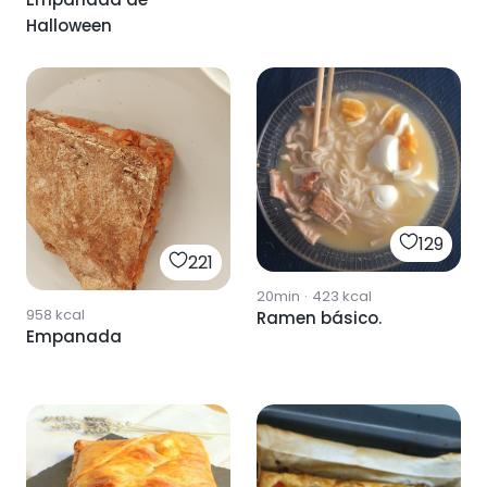
Halloween
129
221
20min
·
423
kcal
958
kcal
Ramen básico.
Empanada