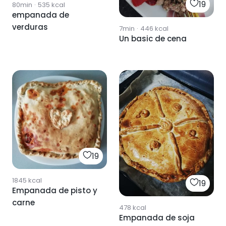
19
80min
·
535
kcal
empanada de
verduras
7min
·
446
kcal
Un basic de cena
19
1845
kcal
19
Empanada de pisto y
carne
478
kcal
Empanada de soja