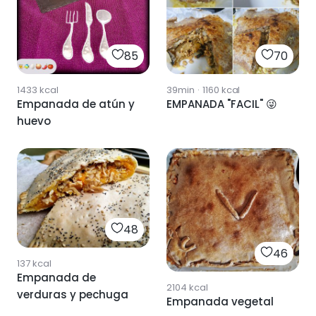
85
70
1433
kcal
39min
·
1160
kcal
Empanada de atún y
EMPANADA "FACIL" 😜
huevo
48
46
137
kcal
Empanada de
2104
kcal
verduras y pechuga
Empanada vegetal