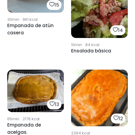
15
30min
·
961
kcal
Empanada de atún
14
casera
10min
·
84
kcal
Ensalada básica
13
12
65min
·
2176
kcal
Empanada de
acelgas.
2394
kcal