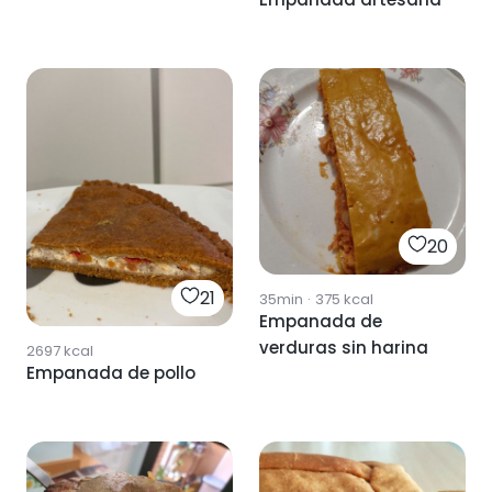
20
21
35min
·
375
kcal
Empanada de
verduras sin harina
2697
kcal
Empanada de pollo