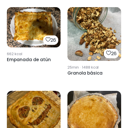
26
26
662
kcal
Empanada de atún
25min
·
1488
kcal
Granola básica