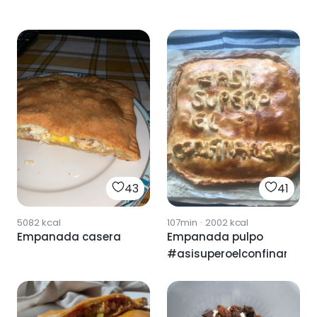
43
41
5082
kcal
107min
·
2002
kcal
Empanada casera
Empanada pulpo
#asisuperoelconfinamien