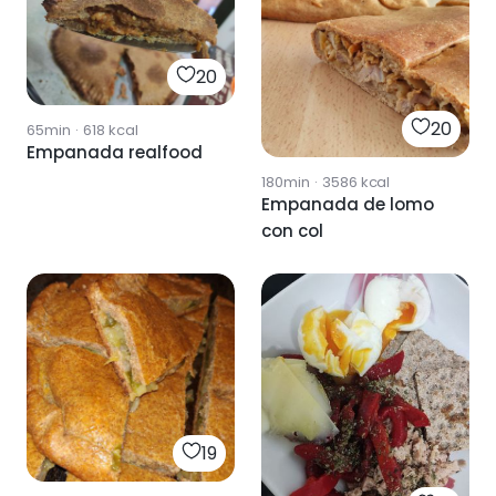
20
20
65min
·
618
kcal
Empanada realfood
180min
·
3586
kcal
Empanada de lomo
con col
19