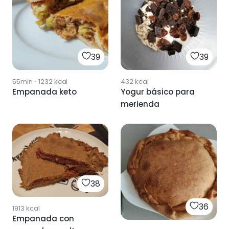
39
39
55min
·
1232
kcal
432
kcal
Empanada keto
Yogur básico para
merienda
38
36
1913
kcal
Empanada con