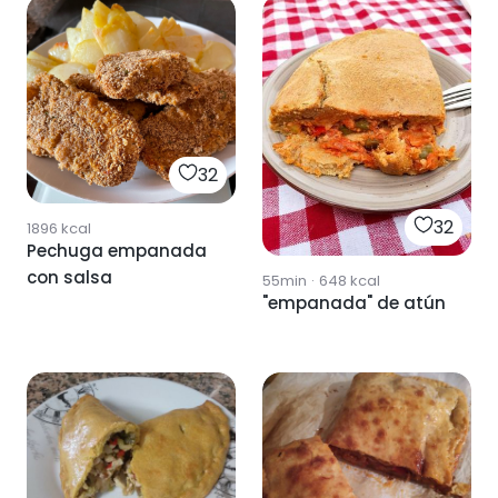
32
32
1896
kcal
Pechuga empanada
con salsa
55min
·
648
kcal
"empanada" de atún