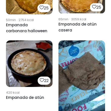
25
25
65min
·
3059
kcal
50min
·
2754
kcal
Empanada de atún
Empanada
casera
carbonara halloween
22
420
kcal
Empanada de atún