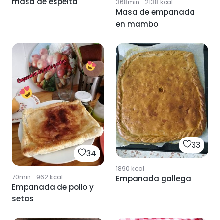
masa de espelta
368min
·
2138
kcal
Masa de empanada
en mambo
33
34
1890
kcal
70min
·
962
kcal
Empanada gallega
Empanada de pollo y
setas