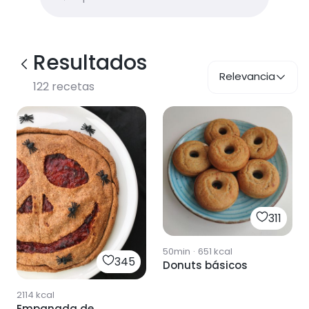
Resultados
Relevancia
122
recetas
311
50min
·
651
kcal
345
Donuts básicos
2114
kcal
Empanada de