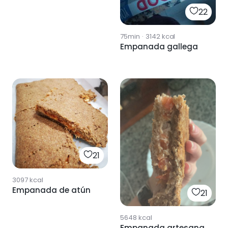
22
75min
·
3142
kcal
Empanada gallega
21
3097
kcal
Empanada de atún
21
5648
kcal
Empanada artesana