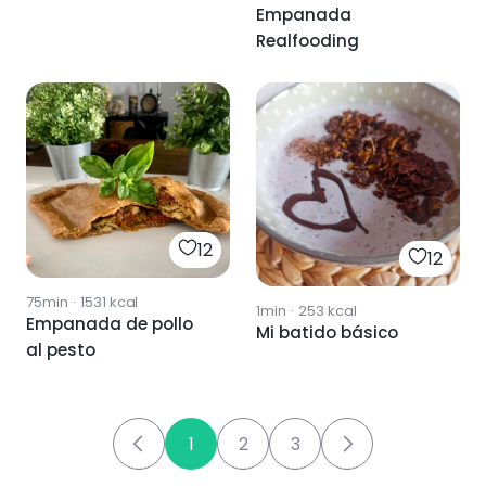
Empanada
Realfooding
12
12
75min
·
1531
kcal
1min
·
253
kcal
Empanada de pollo
Mi batido básico
al pesto
1
2
3