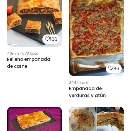
106
40min
·
573
kcal
Relleno empanada
de carne
86
3044
kcal
Empanada de
verduras y atún