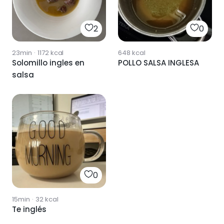
2
0
23min
·
1172
kcal
648
kcal
Solomillo ingles en
POLLO SALSA INGLESA
salsa
0
15min
·
32
kcal
Te inglés