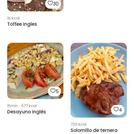
30
16
kcal
Toffee ingles
5
15min
·
577
kcal
4
Desayuno inglés
720
kcal
Solomillo de ternera