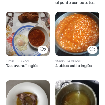
al punto con patatas
de corte fino
2
2
15min
·
337
kcal
25min
·
1479
kcal
"Desayuno" Inglés
Alubias estilo inglés