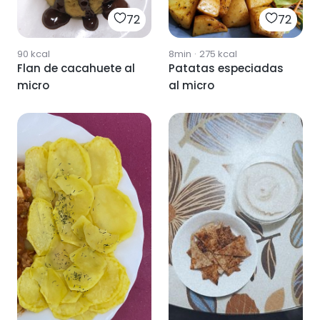
72
72
90
kcal
8min
·
275
kcal
Flan de cacahuete al
Patatas especiadas
micro
al micro