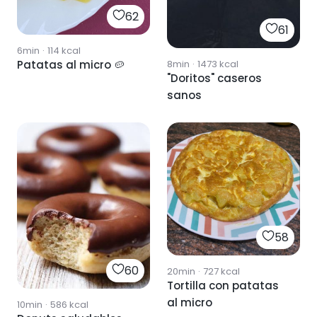
62
61
6min
·
114
kcal
Patatas al micro 🥔
8min
·
1473
kcal
"Doritos" caseros
sanos
58
60
20min
·
727
kcal
Tortilla con patatas
al micro
10min
·
586
kcal