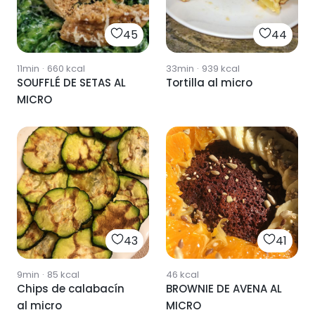
45
44
11min
·
660
kcal
33min
·
939
kcal
SOUFFLÉ DE SETAS AL
Tortilla al micro
MICRO
43
41
9min
·
85
kcal
46
kcal
Chips de calabacín
BROWNIE DE AVENA AL
al micro
MICRO