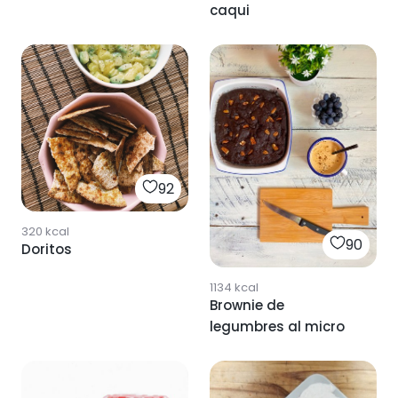
caqui
92
320
kcal
90
Doritos
1134
kcal
Brownie de
legumbres al micro