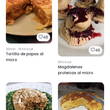
48
30min
·
1544
kcal
46
Tortilla de papas al
micro
553
kcal
Magdalenas
proteicas al micro