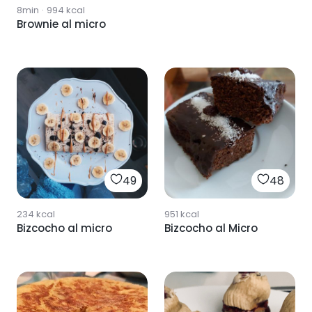
8min
·
994
kcal
Brownie al micro
49
48
234
kcal
951
kcal
Bizcocho al micro
Bizcocho al Micro