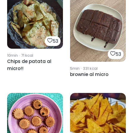
53
53
10min
·
71
kcal
Chips de patata al
micro!!
5min
·
331
kcal
brownie al micro