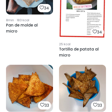
34
8min
·
183
kcal
Pan de molde al
micro
34
25
kcal
Tortilla de patata al
micro
33
33