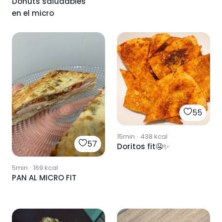
Donuts saludables
en el micro
55
15min
·
438
kcal
57
Doritos fit🤤✨
5min
·
169
kcal
PAN AL MICRO FIT