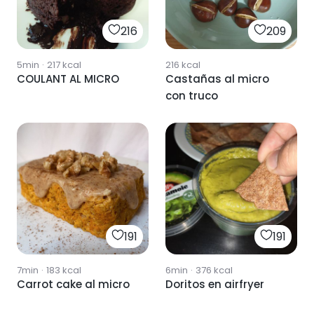
216
209
5min
·
217
kcal
216
kcal
COULANT AL MICRO
Castañas al micro
con truco
191
191
7min
·
183
kcal
6min
·
376
kcal
Carrot cake al micro
Doritos en airfryer