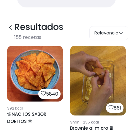
Resultados
Relevancia
155
recetas
5840
861
392
kcal
🌸NACHOS SABOR
DORITOS 🌸
3min
·
235
kcal
Brownie al micro 🍫