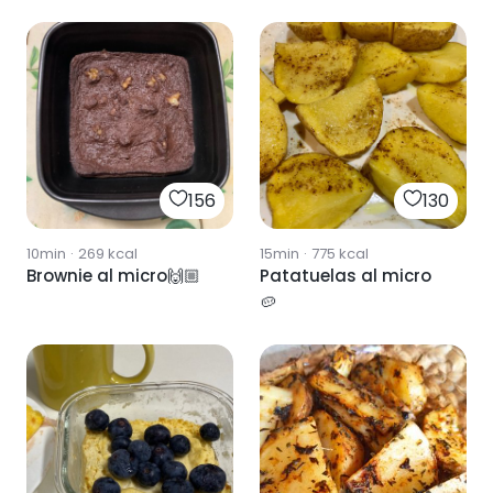
156
130
10min
·
269
kcal
15min
·
775
kcal
Brownie al micro🙌🏼
Patatuelas al micro
🥔