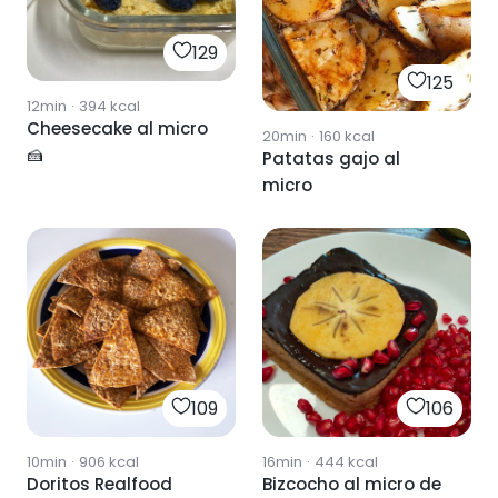
129
125
12min
·
394
kcal
Cheesecake al micro
20min
·
160
kcal
🍰
Patatas gajo al
micro
109
106
10min
·
906
kcal
16min
·
444
kcal
Doritos Realfood
Bizcocho al micro de