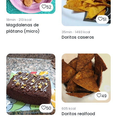
52
51
18min
·
213
kcal
Magdalenas de
plátano (micro)
35min
·
1493
kcal
Doritos caseros
49
50
605
kcal
Doritos realfood