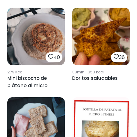
40
36
279
kcal
38min
·
353
kcal
Mini bizcocho de
Doritos saludables
plátano al micro