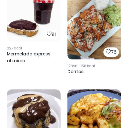
81
227
kcal
76
Mermelada express
al micro
17min
·
158
kcal
Doritos