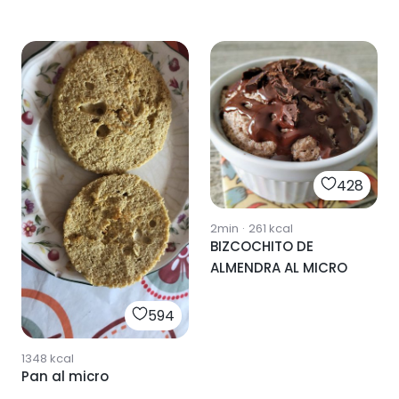
428
2min
·
261
kcal
BIZCOCHITO DE
ALMENDRA AL MICRO
594
1348
kcal
Pan al micro