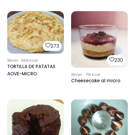
273
230
18min
·
658
kcal
TORTILLA DE PATATAS
AOVE-MICRO
18min
·
716
kcal
Cheesecake al micro