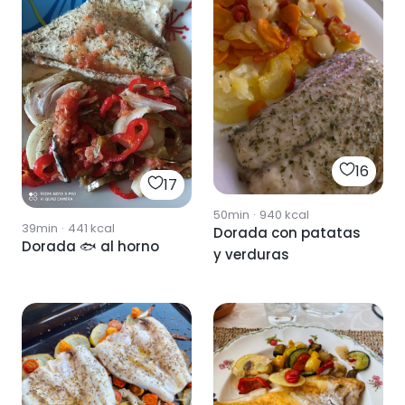
16
17
50min
·
940
kcal
39min
·
441
kcal
Dorada con patatas
Dorada 🐟 al horno
y verduras