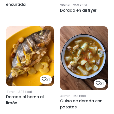
encurtida
20min
·
259
kcal
Dorada en airfryer
31
31
41min
·
327
kcal
48min
·
163
kcal
Dorada al horno al
Guiso de dorada con
limón
patatas