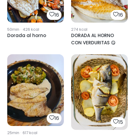
16
16
50min
·
426
kcal
274
kcal
Dorada al horno
DORADA AL HORNO
CON VERDURITAS 😋
16
15
25min
·
617
kcal