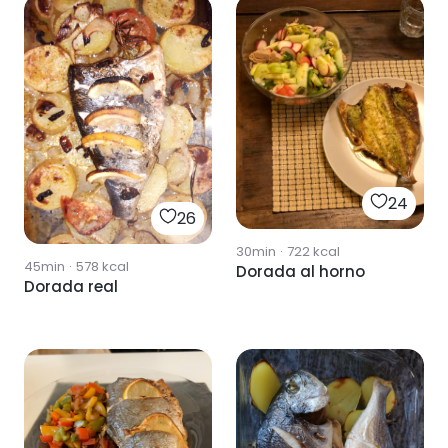
24
26
30min
·
722
kcal
45min
·
578
kcal
Dorada al horno
Dorada real