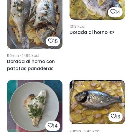
14
1313
kcal
Dorada al horno 🐟
15
50min
·
1499
kcal
Dorada al horno con
patatas panaderas
13
14
70min
·
946
kcal