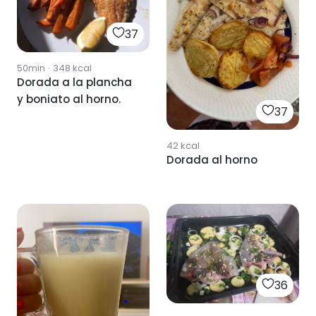
37
50min
·
348
kcal
Dorada a la plancha
y boniato al horno.
37
42
kcal
Dorada al horno
36