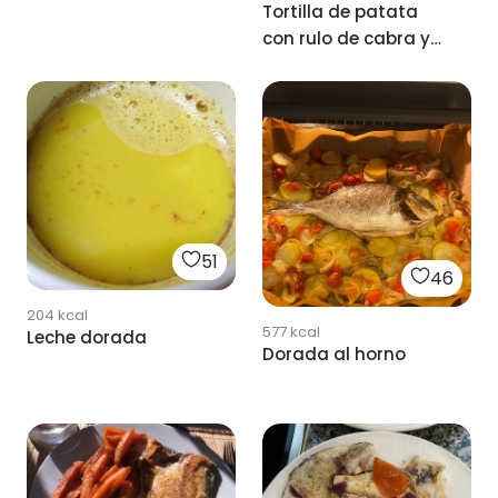
Tortilla de patata
con rulo de cabra y
cebolla dorada 🤤
51
46
204
kcal
577
kcal
Leche dorada
Dorada al horno