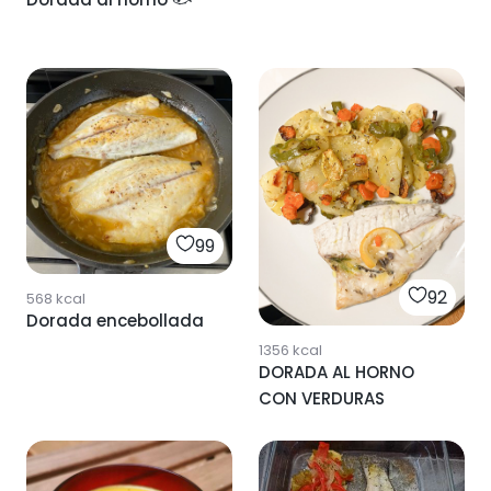
99
92
568
kcal
Dorada encebollada
1356
kcal
DORADA AL HORNO
CON VERDURAS