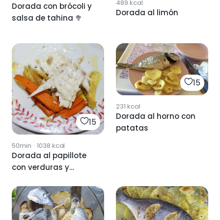
489
kcal
Dorada con brócoli y
Dorada al limón
salsa de tahina 🥦
15
231
kcal
Dorada al horno con
15
patatas
50min
·
1038
kcal
Dorada al papillote
con verduras y
frutas