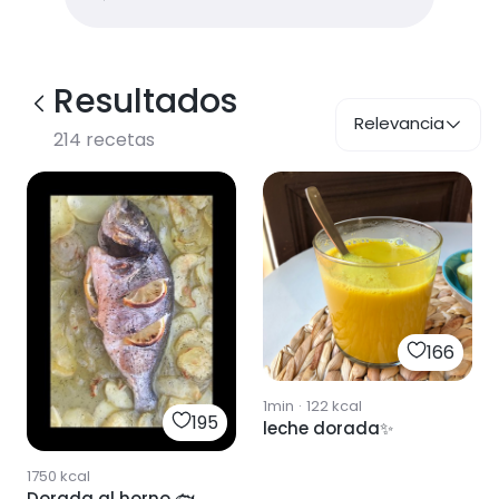
Resultados
Relevancia
214
recetas
166
1min
·
122
kcal
195
leche dorada✨
1750
kcal
Dorada al horno 🐟