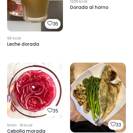
1205
kcal
Dorada al horno
36
95
kcal
Leche dorada
35
33
5min
·
81
kcal
Cebolla morada