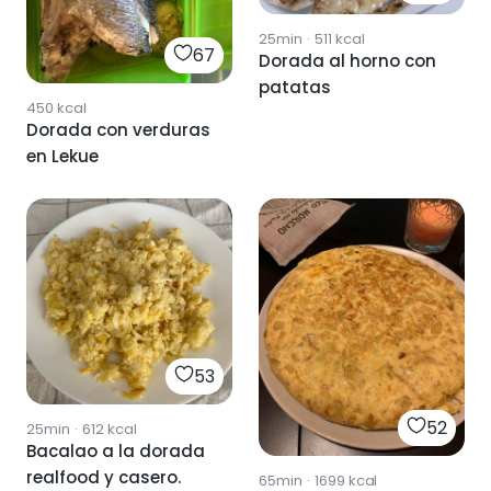
25min
·
511
kcal
67
Dorada al horno con
patatas
450
kcal
Dorada con verduras
en Lekue
53
52
25min
·
612
kcal
Bacalao a la dorada
realfood y casero.
65min
·
1699
kcal