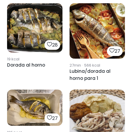
28
27
19
kcal
Dorada al horno
27min
·
566
kcal
Lubina/dorada al
horno para 1
27