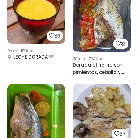
89
81
3min
·
117
kcal
💛 LECHE DORADA 💛
38min
·
793
kcal
Dorada al horno con
pimientos, cebolla y
patatas
57