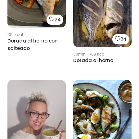
24
1011
kcal
24
Dorada al horno con
salteado
30min
·
768
kcal
Dorada al horno