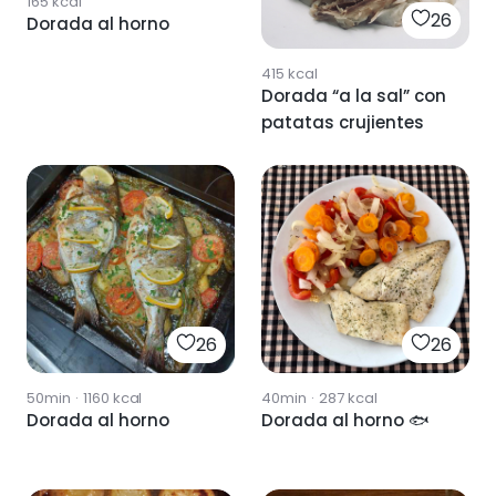
165
kcal
26
Dorada al horno
415
kcal
Dorada “a la sal” con
patatas crujientes
26
26
50min
·
1160
kcal
40min
·
287
kcal
Dorada al horno
Dorada al horno 🐟