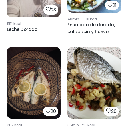
21
23
40min
·
1091
kcal
1151
kcal
Ensalada de dorada,
Leche Dorada
calabacin y huevo
duro
20
20
267
kcal
35min
·
26
kcal