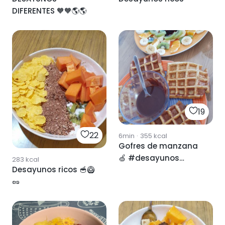
DIFERENTES 🧡🧡🌎🌎
19
22
6min
·
355
kcal
Gofres de manzana
🍏 #desayunos
283
kcal
Desayunos ricos 🥣🥝
molones
🥜