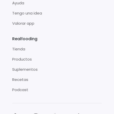
Ayuda
Tengo una idea
Valorar app
Realfooding
Tienda
Productos
Suplementos
Recetas
Podcast