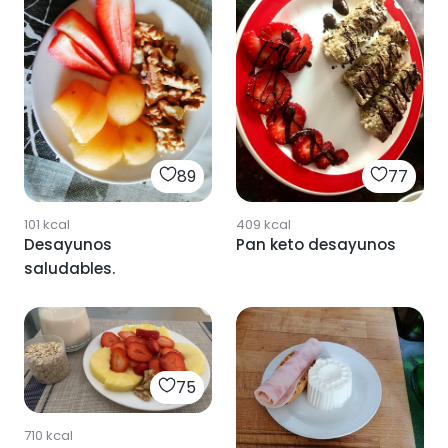
89
77
101
kcal
409
kcal
Desayunos
Pan keto desayunos
saludables.
75
710
kcal