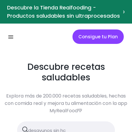
Descubre la Tienda Realfooding -
›
Productos saludables sin ultraprocesados
Consigue tu Plan
Descubre recetas
saludables
Explora más de 200.000 recetas saludables, hechas
con comida real y mejora tu alimentación con la app
MyRealFood💚