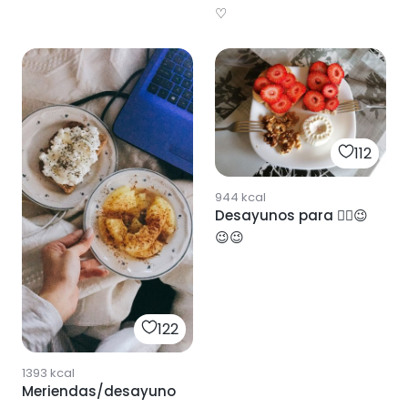
♡
112
944
kcal
Desayunos para ✌🏼😉
😉😉
122
1393
kcal
Meriendas/desayunos