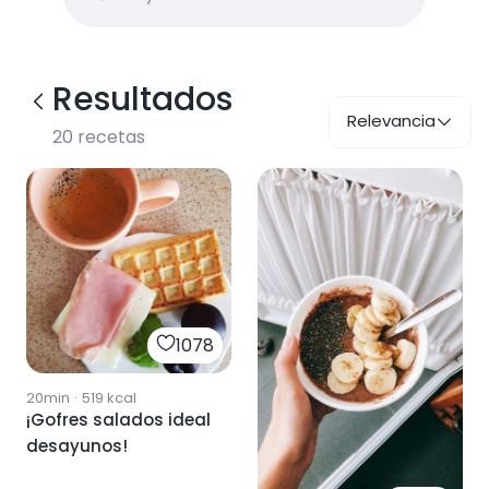
Resultados
Relevancia
20
recetas
1078
20min
·
519
kcal
¡Gofres salados ideal
desayunos!