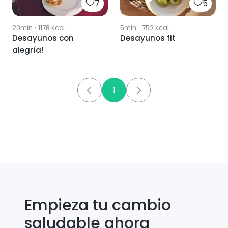
7
5
20min
·
1178
kcal
5min
·
752
kcal
Desayunos con
Desayunos fit
alegría!
1
Empieza tu cambio
saludable ahora