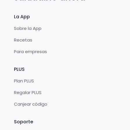
La App
Sobre la App
Recetas
Para empresas
PLUS
Plan PLUS
Regalar PLUS
Canjear código
Soporte