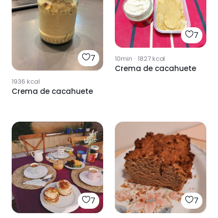
7
7
10min
·
1827
kcal
Crema de cacahuete
1936
kcal
Crema de cacahuete
7
7