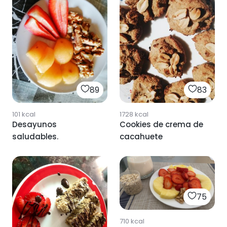
89
83
101
kcal
1728
kcal
Desayunos
Cookies de crema de
saludables.
cacahuete
75
710
kcal