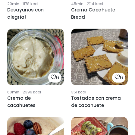
20min
·
1178
kcal
45min
·
2114
kcal
Desayunos con
Crema Cacahuete
alegría!
Bread
6
6
60min
·
2396
kcal
351
kcal
Crema de
Tostadas con crema
cacahuetes
de cacahuete