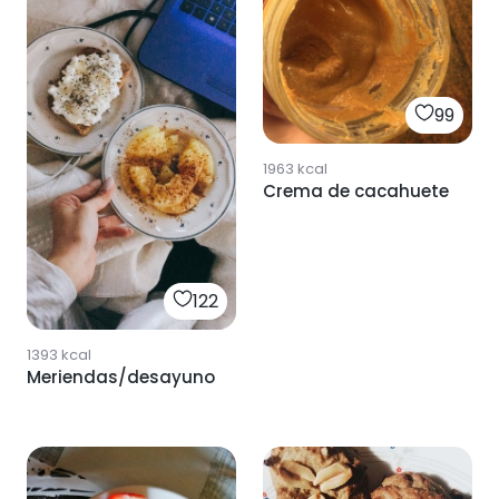
99
1963
kcal
Crema de cacahuete
122
1393
kcal
Meriendas/desayunos