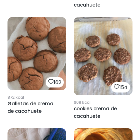
cacahuete
162
154
872
kcal
609
kcal
Galletas de crema
cookies crema de
de cacahuete
cacahuete