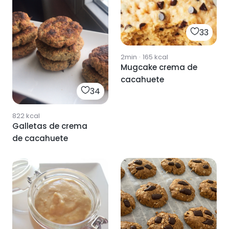
33
2min
·
165
kcal
Mugcake crema de
cacahuete
34
822
kcal
Galletas de crema
de cacahuete