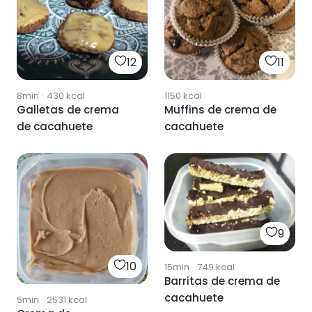
12
11
8min
·
430
kcal
1150
kcal
Galletas de crema
Muffins de crema de
de cacahuete
cacahuete
9
10
15min
·
749
kcal
Barritas de crema de
cacahuete
5min
·
2531
kcal