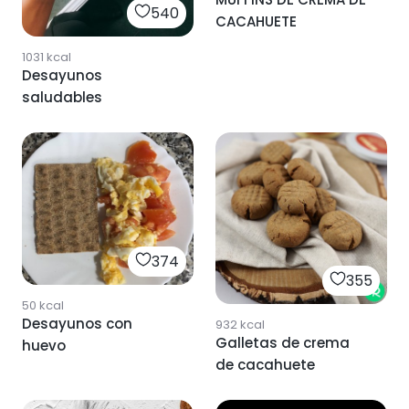
540
CACAHUETE
1031
kcal
Desayunos
saludables
374
355
50
kcal
Desayunos con
932
kcal
Galletas de crema
huevo
de cacahuete