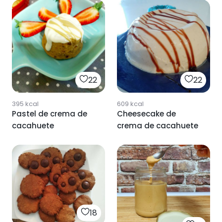
22
22
395
kcal
609
kcal
Pastel de crema de
Cheesecake de
cacahuete
crema de cacahuete
18