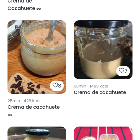
Crema de
Cacahuete 🥜
7
8
60min
·
1480
kcal
Crema de cacahuete
25min
·
428
kcal
Crema de cacahuete
🥜