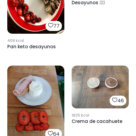
Desayunos 👌🏼
77
409
kcal
Pan keto desayunos
46
1825
kcal
Crema de cacahuete
64