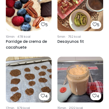
5
5
10min
·
478
kcal
5min
·
752
kcal
Porridge de crema de
Desayunos fit
cacahuete
4
4
17min
·
979
kcal
15min
·
2122
kcal