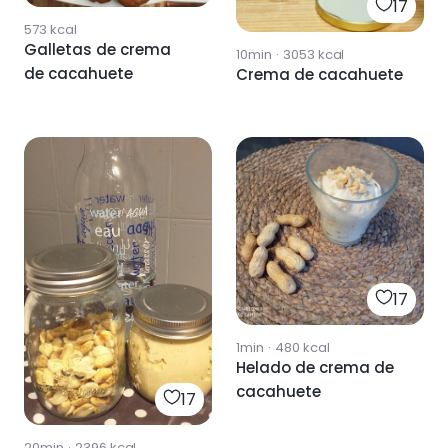
17
573
kcal
Galletas de crema
10min
·
3053
kcal
de cacahuete
Crema de cacahuete
17
1min
·
480
kcal
Helado de crema de
cacahuete
17
20min
·
2396
kcal