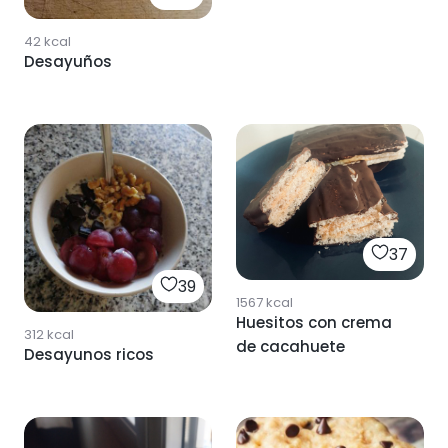
42
kcal
Desayuños
37
39
1567
kcal
Huesitos con crema
312
kcal
de cacahuete
Desayunos ricos