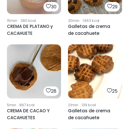
30
29
15min
·
380
kcal
30min
·
1463
kcal
CREMA DE PLATANO y
Galletas de crema
CACAHUETE
de cacahuete
28
25
5min
·
897
kcal
21min
·
139
kcal
CREMA DE CACAO Y
Galletas de crema
CACAHUETES
de cacahuete