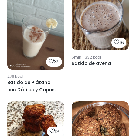
18
5min
·
332
kcal
39
Batido de avena
276
kcal
Batido de Plátano
con Dátiles y Copos
de Avena
18