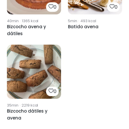
0
0
40min
·
1365
kcal
5min
·
493
kcal
Bizcocho avena y
Batido avena
dátiles
0
35min
·
2219
kcal
Bizcocho dátiles y
avena