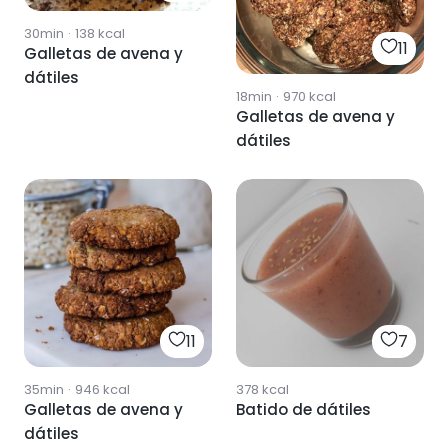
30min
·
138
kcal
11
Galletas de avena y
dátiles
18min
·
970
kcal
Galletas de avena y
dátiles
11
7
35min
·
946
kcal
378
kcal
Galletas de avena y
Batido de dátiles
dátiles