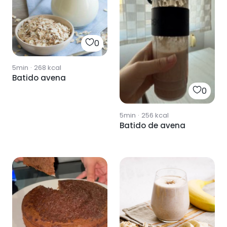
0
5min
·
268
kcal
Batido avena
0
5min
·
256
kcal
Batido de avena