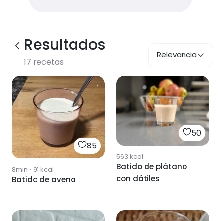
Resultados
Relevancia
17
recetas
50
85
563
kcal
Batido de plátano
8min
·
91
kcal
con dátiles
Batido de avena