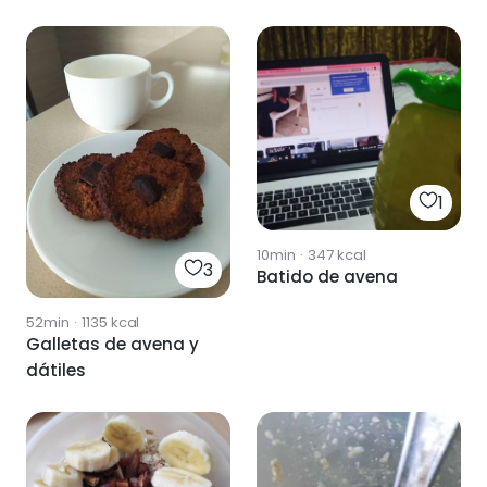
1
10min
·
347
kcal
3
Batido de avena
52min
·
1135
kcal
Galletas de avena y
dátiles