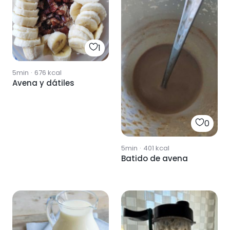
1
5min
·
676
kcal
Avena y dátiles
0
5min
·
401
kcal
Batido de avena