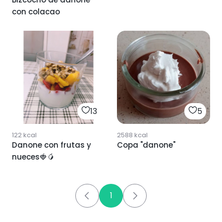
con colacao
13
5
122
kcal
2588
kcal
Danone con frutas y
Copa "danone"
nueces🍓🥭
1