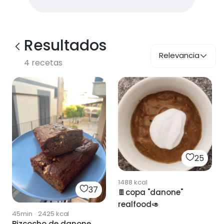
Resultados
Relevancia
4
recetas
25
1488
kcal
37
🍫copa "danone"
realfood🥑
45min
·
2425
kcal
Bizcocho de danone