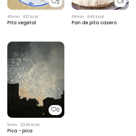
2
1
45min
·
612
kcal
50min
·
845
kcal
Pita vegetal
Pan de pita casero
0
5min
·
2245
kcal
Pica - pica