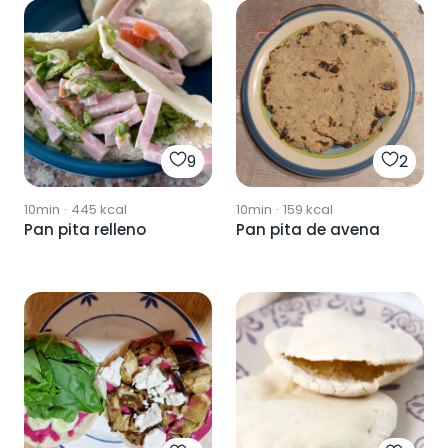
9
2
10min
·
445
kcal
10min
·
159
kcal
Pan pita relleno
Pan pita de avena