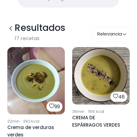
Resultados
Relevancia
17
recetas
46
99
35min
·
1165
kcal
CREMA DE
22min
·
393
kcal
ESPÁRRAGOS VERDES
Crema de verduras
verdes