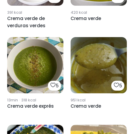
391
kcal
420
kcal
Crema verde de
Crema verde
verduras verdes
5
5
13min
·
318
kcal
951
kcal
Crema verde exprés
Crema verde