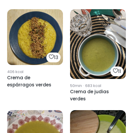
13
11
406
kcal
Crema de
espárragos verdes
50min
·
683
kcal
Crema de judias
verdes