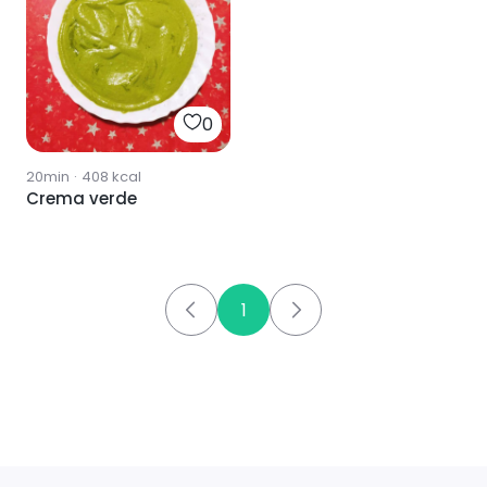
0
20min
·
408
kcal
Crema verde
1