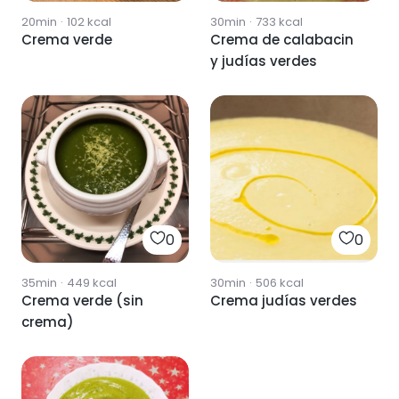
20min
·
102
kcal
30min
·
733
kcal
Crema verde
Crema de calabacin
y judías verdes
0
0
35min
·
449
kcal
30min
·
506
kcal
Crema verde (sin
Crema judías verdes
crema)