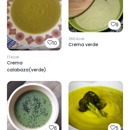
9
260
kcal
10
Crema verde
17
kcal
Crema
calabaza(verde)
8
5