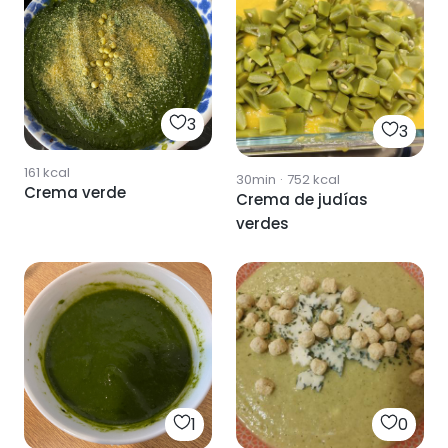
3
3
161
kcal
30min
·
752
kcal
Crema verde
Crema de judías
verdes
1
0