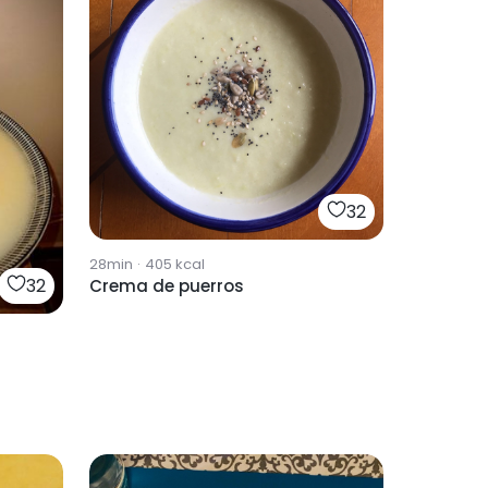
32
28min
·
405
kcal
32
Crema de puerros