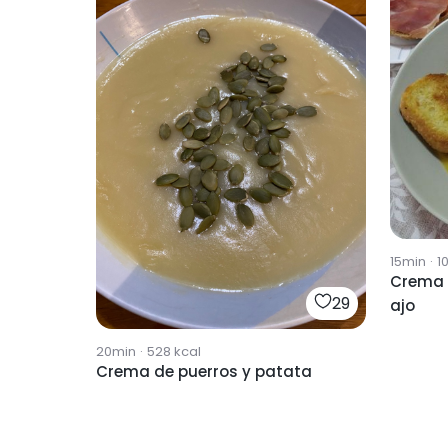
15min
·
1
Crema 
29
ajo
20min
·
528
kcal
Crema de puerros y patata