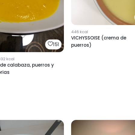
446
kcal
VICHYSSOISE (crema de
151
puerros)
332
kcal
de calabaza, puerros y
rias