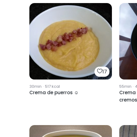
17
30min
·
517
kcal
55min
·
4
Crema de puerros ☺️
Crema 
cremo