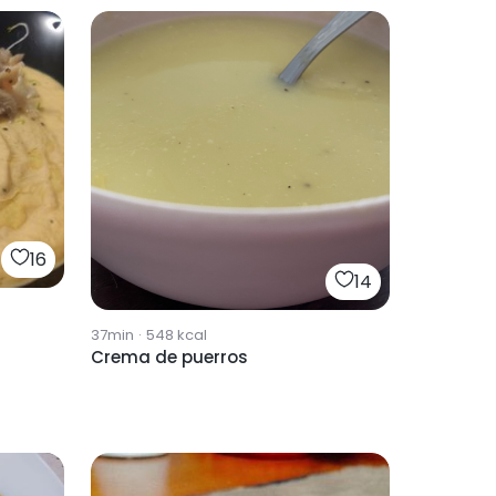
16
14
37min
·
548
kcal
Crema de puerros