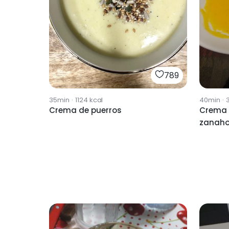
789
35min
·
1124
kcal
40min
·
Crema de puerros
Crema 
zanaho