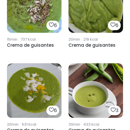
6
6
15min
·
737
kcal
20min
·
219
kcal
Crema de guisantes
Crema de guisantes
6
3
20min
·
531
kcal
30min
·
433
kcal