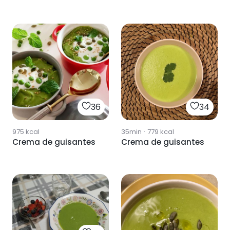
36
34
975
kcal
35min
·
779
kcal
Crema de guisantes
Crema de guisantes