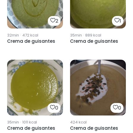
2
1
32min
·
472
kcal
35min
·
889
kcal
Crema de guisantes
Crema de guisantes
0
0
35min
·
1011
kcal
424
kcal
Crema de guisantes
Crema de guisantes