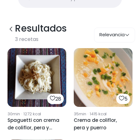
Resultados
Relevancia
3
recetas
28
5
30min
·
1272
kcal
35min
·
1415
kcal
Spaguetti con crema
Crema de coliflor,
de coliflor, pera y
pera y puerro
nueces