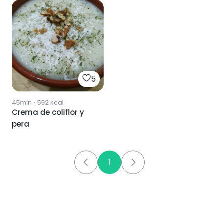
5
45min
·
592
kcal
Crema de coliflor y
pera
1