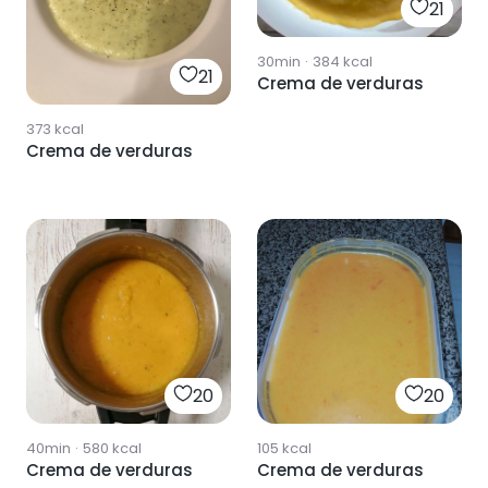
21
30min
·
384
kcal
21
Crema de verduras
373
kcal
Crema de verduras
20
20
40min
·
580
kcal
105
kcal
Crema de verduras
Crema de verduras