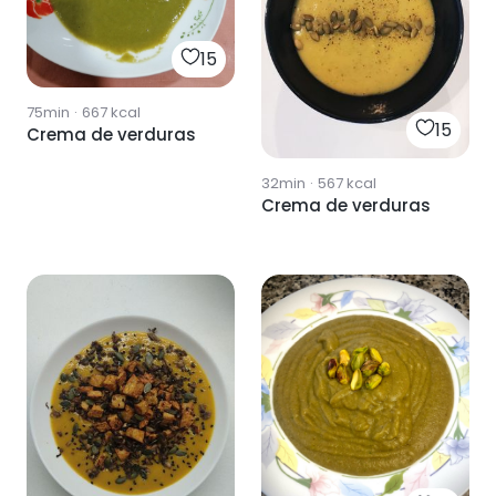
15
75min
·
667
kcal
15
Crema de verduras
32min
·
567
kcal
Crema de verduras