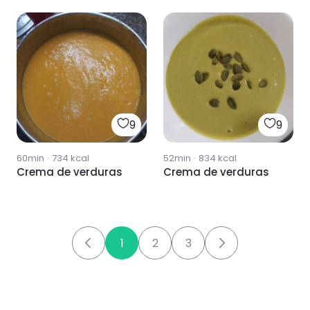
9
9
60min
·
734
kcal
52min
·
834
kcal
Crema de verduras
Crema de verduras
1
2
3