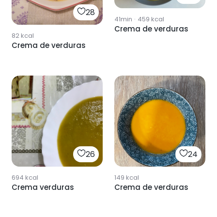
28
41min
·
459
kcal
Crema de verduras
82
kcal
Crema de verduras
26
24
694
kcal
149
kcal
Crema verduras
Crema de verduras