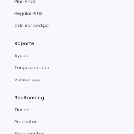
Plan PLUS
Regalar PLUS
Canjear código
Soporte
Ayuda
Tengo una idea
Valorar app
Realfooding
Tienda
Productos
Suplementos