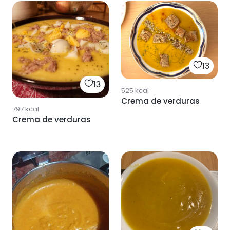
13
13
525
kcal
Crema de verduras
797
kcal
Crema de verduras