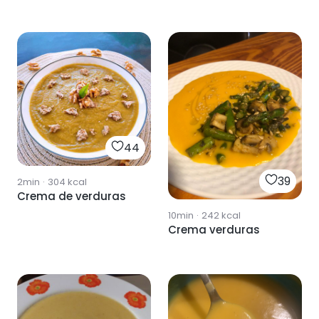
44
39
2min
·
304
kcal
Crema de verduras
10min
·
242
kcal
Crema verduras