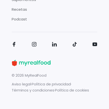
Recetas
Podcast
©
2026
MyRealFood
Aviso legal
·
Política de privacidad
·
Términos y condiciones
·
Política de cookies