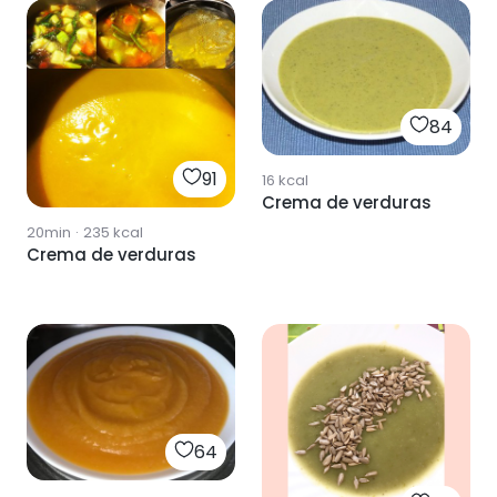
84
91
16
kcal
Crema de verduras
20min
·
235
kcal
Crema de verduras
64