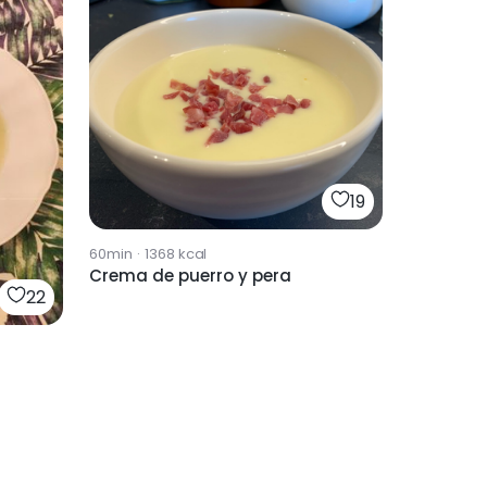
19
60min
·
1368
kcal
Crema de puerro y pera
22