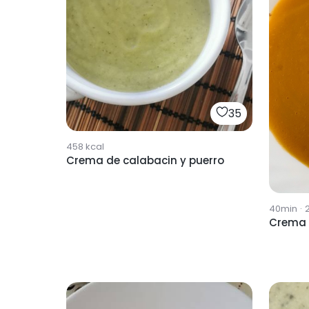
35
458
kcal
Crema de calabacin y puerro
40min
·
Crema 