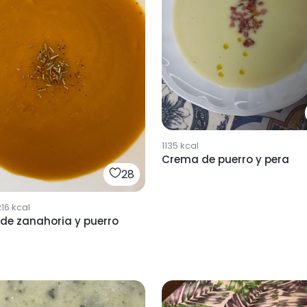
1135
kcal
Crema de puerro y pera
28
216
kcal
de zanahoria y puerro