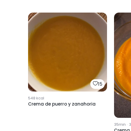
15
548
kcal
Crema de puerro y zanahoria
35min
·
3
Crema 