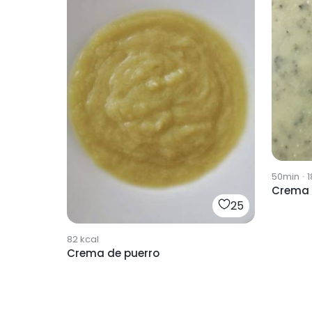
50min
·
1
Crema 
25
82
kcal
Crema de puerro