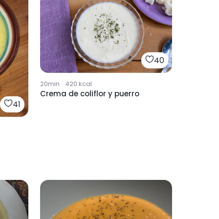
40
20min
·
420
kcal
Crema de coliflor y puerro
41