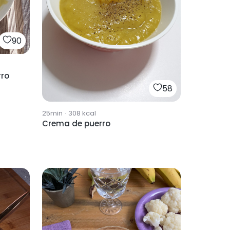
90
rro
58
25min
·
308
kcal
Crema de puerro