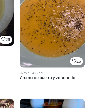
26
25
32min
·
411
kcal
Crema de puerro y zanahoria