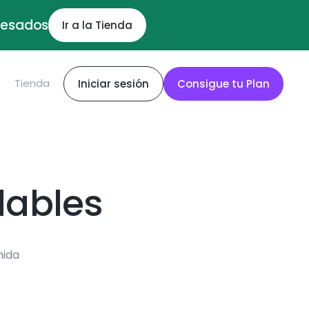
ocesados
Ir a la Tienda
S
Tienda
Iniciar sesión
Consigue tu Plan
dables
mida