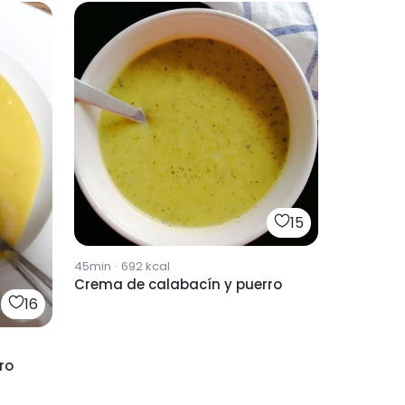
15
45min
·
692
kcal
Crema de calabacín y puerro
16
ro