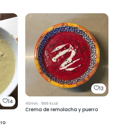
13
14
40min
·
866
kcal
Crema de remolacha y puerro
rro