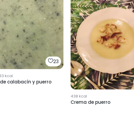
23
83
kcal
de calabacín y puerro
438
kcal
Crema de puerro