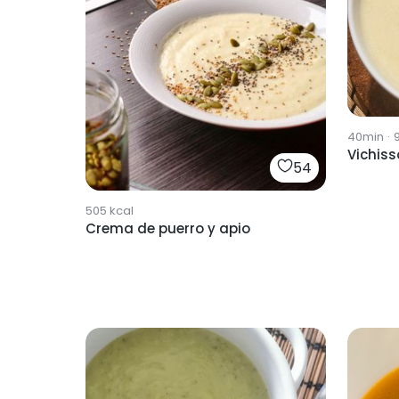
40min
·
Vichiss
54
505
kcal
Crema de puerro y apio