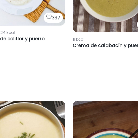
337
224
kcal
e coliflor y puerro
11
kcal
Crema de calabacín y pue