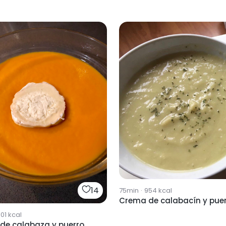
14
75min
·
954
kcal
Crema de calabacín y pue
01
kcal
de calabaza y puerro