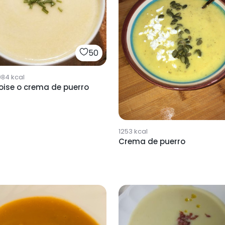
50
984
kcal
oise o crema de puerro
1253
kcal
Crema de puerro