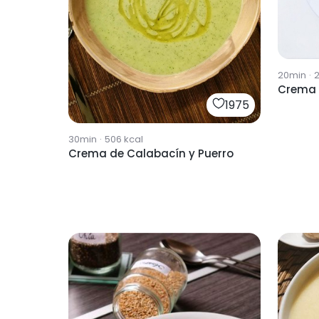
20min
·
Crema d
1975
30min
·
506
kcal
Crema de Calabacín y Puerro