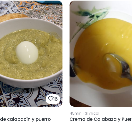
16
45min
·
317
kcal
de calabacín y puerro
Crema de Calabaza y Puer