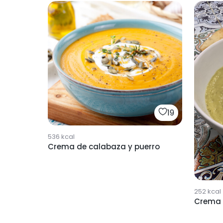
19
536
kcal
Crema de calabaza y puerro
252
kcal
Crema 