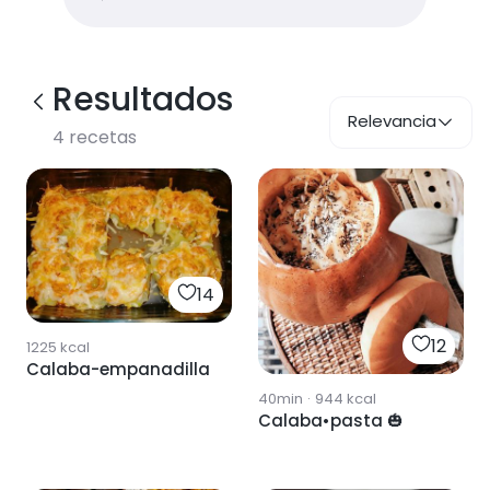
Resultados
Relevancia
4
recetas
14
12
1225
kcal
Calaba-empanadilla
40min
·
944
kcal
Calaba•pasta 🎃