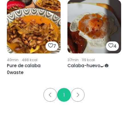
7
4
40min
·
488
kcal
37min
·
119
kcal
Pure de calaba
Calaba-huevo🍳🎃
0waste
1