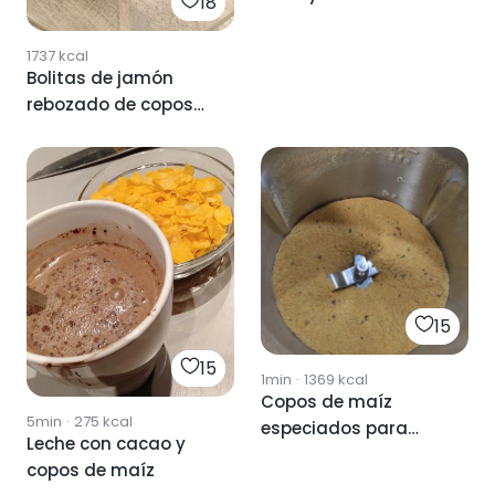
18
95%
1737
kcal
Bolitas de jamón
rebozado de copos
de maíz
15
15
1min
·
1369
kcal
Copos de maíz
5min
·
275
kcal
especiados para
Leche con cacao y
rebozados
copos de maíz