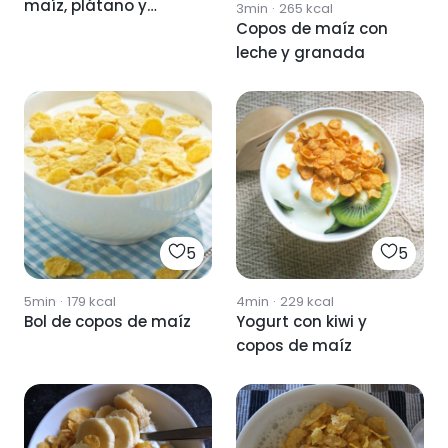
maíz, plátano y
3min
·
265
kcal
Copos de maíz con
cacao
leche y granada
5
5
5min
·
179
kcal
4min
·
229
kcal
Bol de copos de maíz
Yogurt con kiwi y
copos de maíz