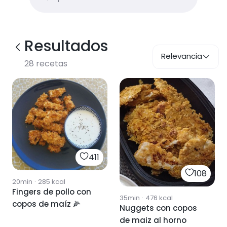
Resultados
Relevancia
28
recetas
411
108
20min
·
285
kcal
Fingers de pollo con
35min
·
476
kcal
copos de maíz 🌽
Nuggets con copos
de maiz al horno