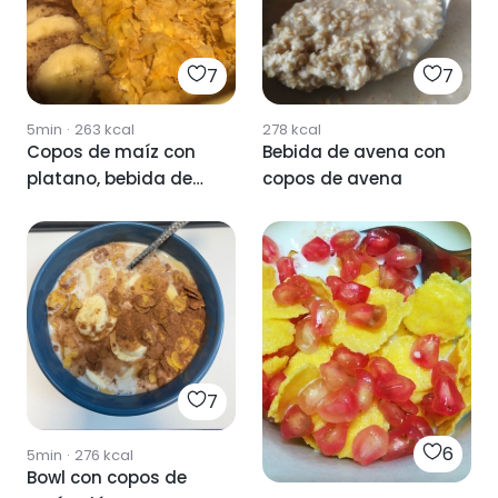
7
7
5min
·
263
kcal
278
kcal
Copos de maíz con
Bebida de avena con
platano, bebida de
copos de avena
avena y canela
7
6
5min
·
276
kcal
Bowl con copos de