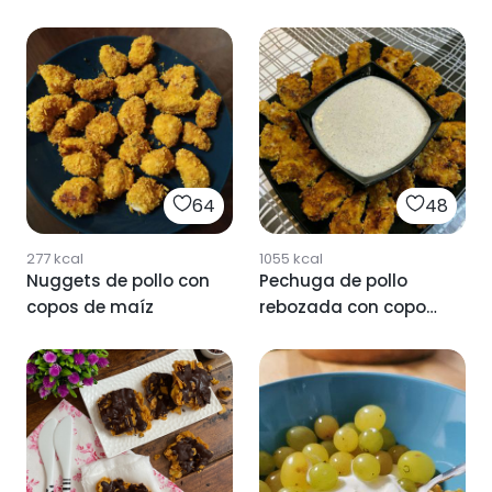
64
48
277
kcal
1055
kcal
Nuggets de pollo con
Pechuga de pollo
copos de maíz
rebozada con copos
de maíz