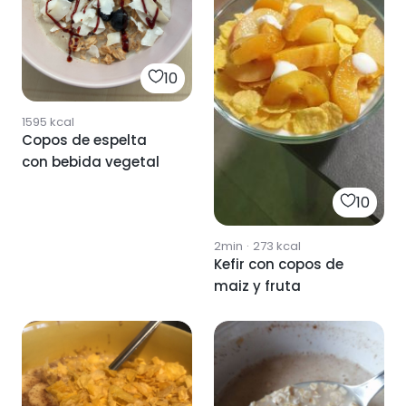
10
1595
kcal
Copos de espelta
con bebida vegetal
10
2min
·
273
kcal
Kefir con copos de
maiz y fruta