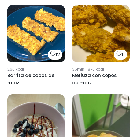
12
11
266
kcal
35min
·
870
kcal
Barrita de copos de
Merluza con copos
maiz
de maíz