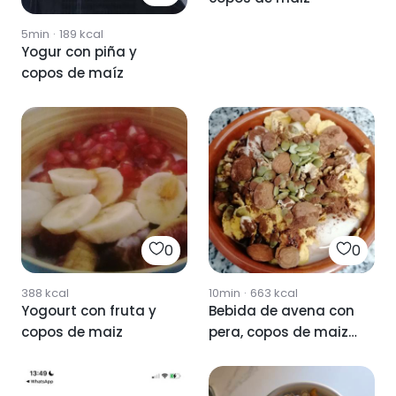
5min
·
189
kcal
Yogur con piña y
copos de maíz
0
0
388
kcal
10min
·
663
kcal
Yogourt con fruta y
Bebida de avena con
copos de maiz
pera, copos de maiz
y frutos secos.