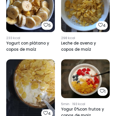
5
4
233
kcal
298
kcal
Yogurt con plátano y
Leche de avena y
copos de maíz
copos de maíz
1
5min
·
193
kcal
Yogur 0%con frutos y
4
copos de maiz