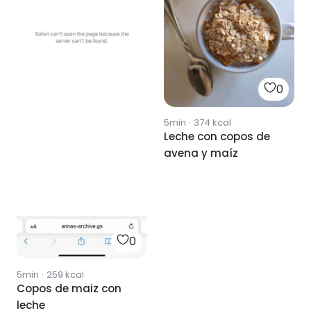
0
5min
·
374
kcal
Leche con copos de
avena y maíz
0
5min
·
259
kcal
Copos de maiz con
leche