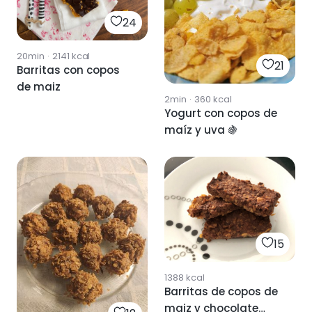
24
20min
·
2141
kcal
21
Barritas con copos
de maiz
2min
·
360
kcal
Yogurt con copos de
maíz y uva 🍇
15
1388
kcal
Barritas de copos de
maiz y chocolate